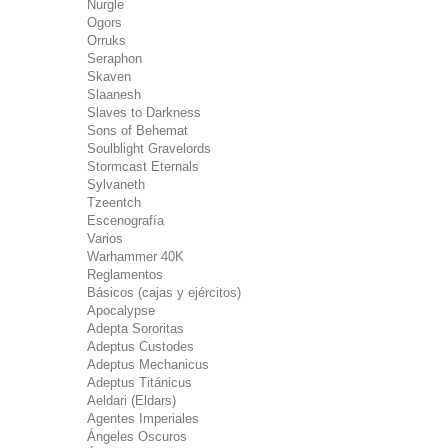
Nurgle
Ogors
Orruks
Seraphon
Skaven
Slaanesh
Slaves to Darkness
Sons of Behemat
Soulblight Gravelords
Stormcast Eternals
Sylvaneth
Tzeentch
Escenografía
Varios
Warhammer 40K
Reglamentos
Básicos (cajas y ejércitos)
Apocalypse
Adepta Sororitas
Adeptus Custodes
Adeptus Mechanicus
Adeptus Titánicus
Aeldari (Eldars)
Agentes Imperiales
Ángeles Oscuros