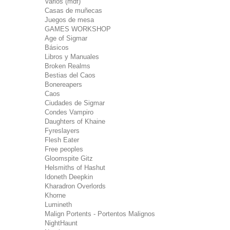
Varios (mdf)
Casas de muñecas
Juegos de mesa
GAMES WORKSHOP
Age of Sigmar
Básicos
Libros y Manuales
Broken Realms
Bestias del Caos
Bonereapers
Caos
Ciudades de Sigmar
Condes Vampiro
Daughters of Khaine
Fyreslayers
Flesh Eater
Free peoples
Gloomspite Gitz
Helsmiths of Hashut
Idoneth Deepkin
Kharadron Overlords
Khorne
Lumineth
Malign Portents - Portentos Malignos
NightHaunt