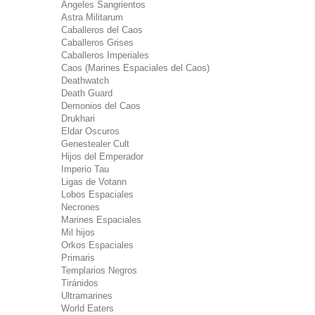
Ángeles Sangrientos
Astra Militarum
Caballeros del Caos
Caballeros Grises
Caballeros Imperiales
Caos (Marines Espaciales del Caos)
Deathwatch
Death Guard
Demonios del Caos
Drukhari
Eldar Oscuros
Genestealer Cult
Hijos del Emperador
Imperio Tau
Ligas de Votann
Lobos Espaciales
Necrones
Marines Espaciales
Mil hijos
Orkos Espaciales
Primaris
Templarios Negros
Tiránidos
Ultramarines
World Eaters