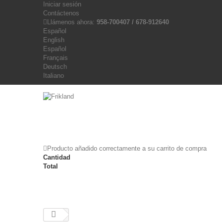
Iniciar sesión
Contáctenos
Llámenos ahora:
958-700407 / 678-912640
Español
English
Español
Français
Deutsch
Italiano
Producto añadido correctamente a su carrito de compra
Cantidad
Total