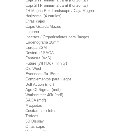
Caja 1H Premium 1 carril (horizontal)
Caja 2H Premium 2 carril (horizontal)
4H Magna Box Landscape / Caja Magna
Horizontal (4 carriles)
Otras cajas
Cajas Guarda Mazos
Lorcana
Insertos / Organizadores para Juegos
Escenografía 28mm
Europa 2GM
Desierto / SAGA
Fantasía (AoS)
Future (WH40k / Infinity)
Old West
Escenografía 15mm
Complementos para juegos
Bolt Action (mdf)
Age Of Sigmar (mdf)
Warhammer 40k (mdf)
SAGA (mdf)
Maquetas
Cositas para fotos
Trofeos
3D Display
Otras cajas