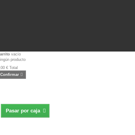
arrito
vacío
ingún producto
,00 €
Total
Confirmar
Pasar por caja