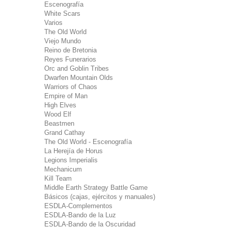
Escenografía
White Scars
Varios
The Old World
Viejo Mundo
Reino de Bretonia
Reyes Funerarios
Orc and Goblin Tribes
Dwarfen Mountain Olds
Warriors of Chaos
Empire of Man
High Elves
Wood Elf
Beastmen
Grand Cathay
The Old World - Escenografía
La Herejía de Horus
Legions Imperialis
Mechanicum
Kill Team
Middle Earth Strategy Battle Game
Básicos (cajas, ejércitos y manuales)
ESDLA-Complementos
ESDLA-Bando de la Luz
ESDLA-Bando de la Oscuridad