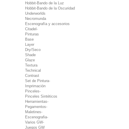
Hobbit-Bando de la Luz
Hobbit-Bando de la Oscuridad
Underworlds
Necromunda
Escenografía y accesorios
Citadel-
Pinturas
Base
Layer
Dry/Seco
Shade
Glaze
Textura
Technical
Contrast
Set de Pintura-
Imprimación
Pinceles-
Pinceles Sintéticos
Herramientas-
Pegamentos-
Maletines-
Escenografia-
Varios GW-
Juegos GW