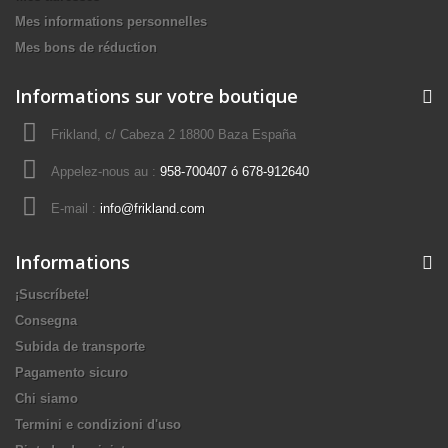
Mes informations personnelles
Mes bons de réduction
Informations sur votre boutique
Frikland, c/ Cabeza 2 18800 Baza España
Appelez-nous au :
958-700407 ó 678-912640
E-mail :
info@frikland.com
Informations
¡Suscríbete!
Consegna
Subida de transporte
Pagamento sicuro
Chi siamo
Termini e condizioni d'uso