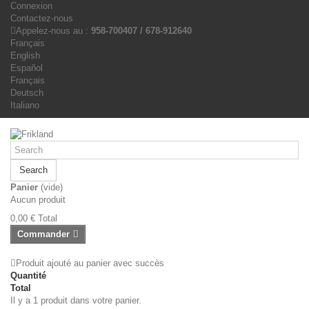
Connexion
Contactez-nous
Appelez-nous au :
958-700407 / 678-912640
Français
English
Español
Français
Deutsch
Italiano
Search
Panier
(vide)
Aucun produit
0,00 €
Total
Commander
Produit ajouté au panier avec succès
Quantité
Total
Il y a 1 produit dans votre panier.