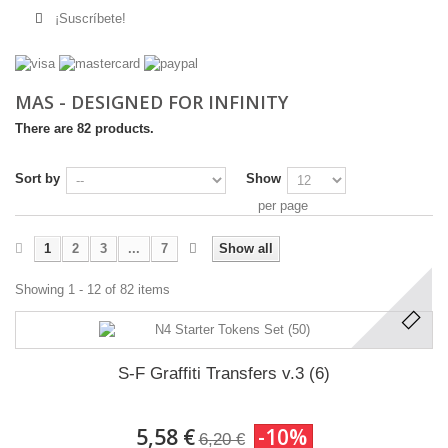
¡Suscríbete!
MAS - DESIGNED FOR INFINITY
There are 82 products.
Sort by
Show
per page
1
2
3
...
7
Show all
Showing 1 - 12 of 82 items
S-F Graffiti Transfers v.3 (6)
5,58 €
-10%
6,20 €