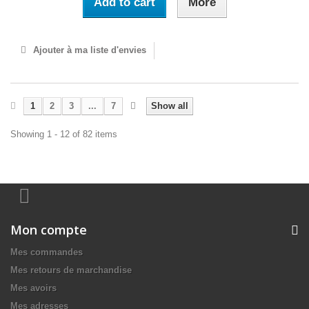
Add to cart
More
Ajouter à ma liste d'envies
1
2
3
...
7
Show all
Showing 1 - 12 of 82 items
Mon compte
Mes commandes
Mes retours de marchandise
Mes avoirs
Mes adresses