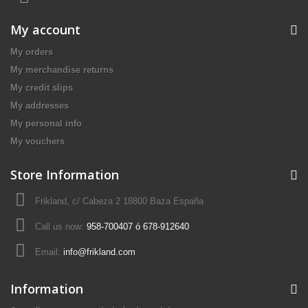
My account
My orders
My merchandise returns
My credit slips
My addresses
My personal info
My vouchers
Store Information
Frikland, c/ Cabeza 2 18800 Baza España
Call us now:
958-700407 ó 678-912640
Email:
info@frikland.com
Information