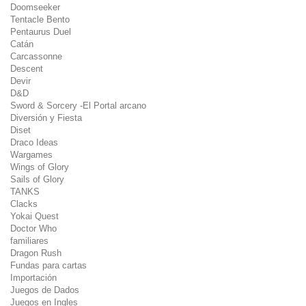
Doomseeker
Tentacle Bento
Pentaurus Duel
Catán
Carcassonne
Descent
Devir
D&D
Sword & Sorcery -El Portal arcano
Diversión y Fiesta
Diset
Draco Ideas
Wargames
Wings of Glory
Sails of Glory
TANKS
Clacks
Yokai Quest
Doctor Who
familiares
Dragon Rush
Fundas para cartas
Importación
Juegos de Dados
Juegos en Ingles