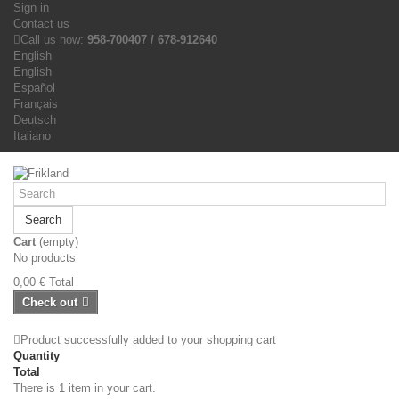
Sign in
Contact us
Call us now:
958-700407 / 678-912640
English
English
Español
Français
Deutsch
Italiano
Search
Cart
(empty)
No products
0,00 €
Total
Check out
Product successfully added to your shopping cart
Quantity
Total
There is 1 item in your cart.