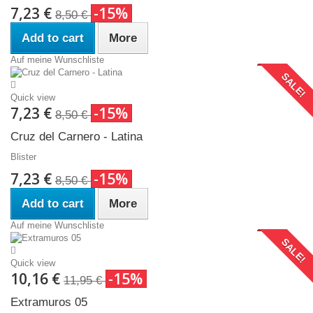
7,23 €
-15%
8,50 €
Add to cart
More
Auf meine Wunschliste
SALE!
Quick view
7,23 €
-15%
8,50 €
Cruz del Carnero - Latina
Blister
7,23 €
-15%
8,50 €
Add to cart
More
Auf meine Wunschliste
SALE!
Quick view
10,16 €
-15%
11,95 €
Extramuros 05