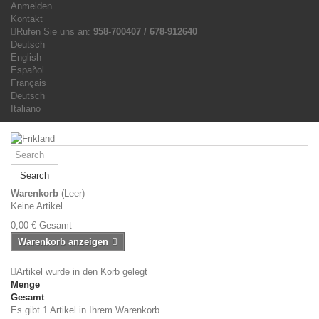
Anmelden
Kontakt
Rufen Sie uns an:
958-700407 / 678-912640
Deutsch
English
Español
Français
Deutsch
Italiano
Search
Warenkorb
(Leer)
Keine Artikel
0,00 €
Gesamt
Warenkorb anzeigen
Artikel wurde in den Korb gelegt
Menge
Gesamt
Es gibt 1 Artikel in Ihrem Warenkorb.