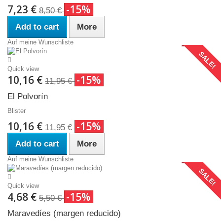
7,23 €
-15%
8,50 €
Add to cart
More
Auf meine Wunschliste
SALE!
Quick view
10,16 €
-15%
11,95 €
El Polvorín
Blister
10,16 €
-15%
11,95 €
Add to cart
More
Auf meine Wunschliste
SALE!
Quick view
4,68 €
-15%
5,50 €
Maravedíes (margen reducido)