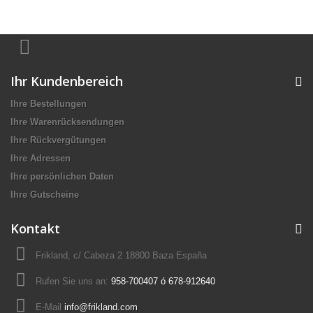
Ihr Kundenbereich
Ihre Bestellungen
Ihre Warenrücksendungen
Ihre Rückvergütungen
Ihre Adressen
Ihre persönlichen Daten
Ihre Gutscheine
Kontakt
Frikland, c/ Cabeza 2 18800 Baza España
Rufen Sie uns an:
958-700407 ó 678-912640
E-Mail
info@frikland.com