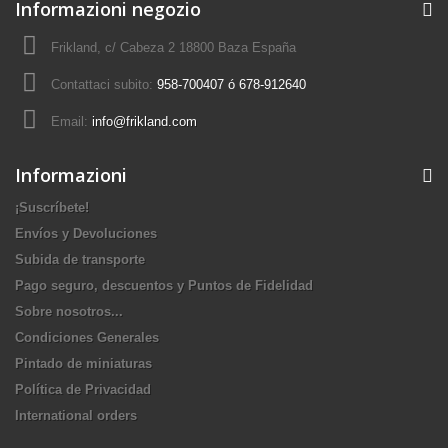
Informazioni negozio
Frikland, c/ Cabeza 2 18800 Baza España
Contattaci subito:
958-700407 ó 678-912640
Email:
info@frikland.com
Informazioni
¡Suscríbete!
Envíos y Devoluciones
Subida de transporte
Pago seguro, descuentos y Puntos de Fidelidad
Sobre nosotros...
Condiciones Generales
Pintado de miniaturas
Política de Privacidad
International orders