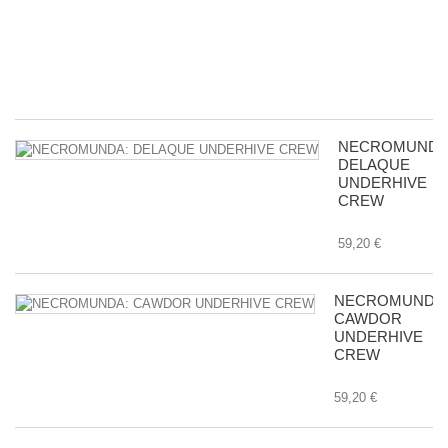
Bu
in
Tr
8,
NECROMUNDA
DELAQUE
UNDERHIVE
CREW
59,20 €
NECROMUNDA
CAWDOR
UNDERHIVE
CREW
59,20 €