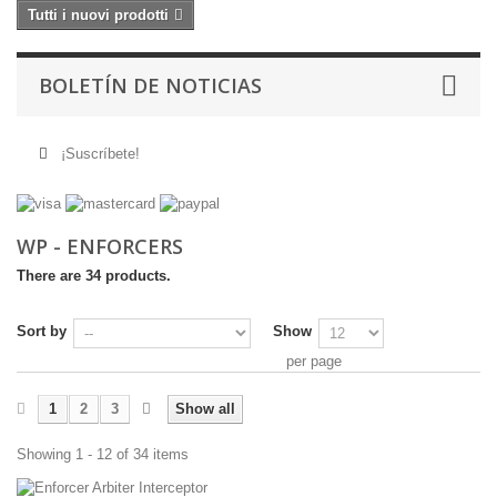
Tutti i nuovi prodotti
BOLETÍN DE NOTICIAS
¡Suscríbete!
WP - ENFORCERS
There are 34 products.
Sort by
Show
per page
1
2
3
Show all
Showing 1 - 12 of 34 items