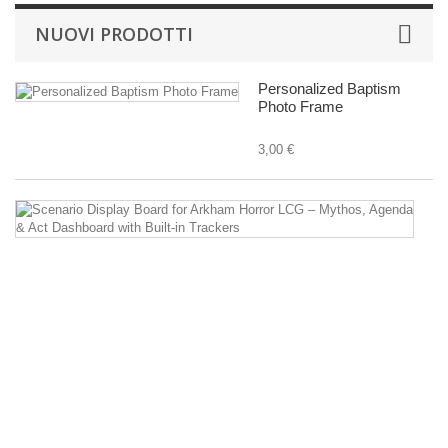
NUOVI PRODOTTI
Personalized Baptism
Photo Frame
3,00 €
Sc
Di
B
fo
A
Ho
L
–
M
A
&
Ac
D
wi