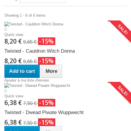
Showing 1 - 6 of 6 items
SALE!
Quick view
8,20 €
-15%
9,65 €
Twisted - Cauldron Witch Donna
8,20 €
-15%
9,65 €
Add to cart
More
Ajouter à ma liste d'envies
SALE!
Quick view
6,38 €
-15%
7,50 €
Twisted - Dwead Piwate Wuppwecht
6,38 €
-15%
7,50 €