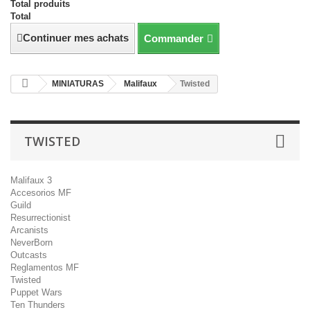
Total produits
Total
Continuer mes achats
Commander
MINIATURAS
Malifaux
Twisted
TWISTED
Malifaux 3
Accesorios MF
Guild
Resurrectionist
Arcanists
NeverBorn
Outcasts
Reglamentos MF
Twisted
Puppet Wars
Ten Thunders