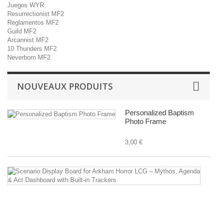
Juegos WYR
Resurrectionist MF2
Reglamentos MF2
Guild MF2
Arcannist MF2
10 Thunders MF2
Neverborn MF2
NOUVEAUX PRODUITS
Personalized Baptism
Photo Frame
3,00 €
Sc
Di
B
fo
A
Ho