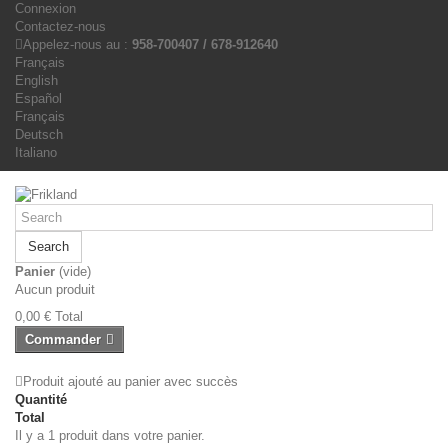
Connexion
Contactez-nous
Appelez-nous au :
958-700407 / 678-912640
Français
English
Español
Français
Deutsch
Italiano
Search
Panier
(vide)
Aucun produit
0,00 €
Total
Commander
Produit ajouté au panier avec succès
Quantité
Total
Il y a 1 produit dans votre panier.