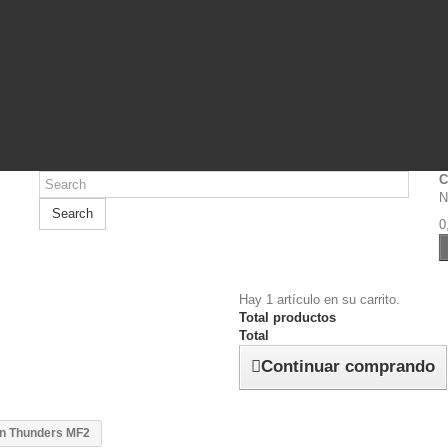
C
N
Search
0
Hay 1 artículo en su carrito.
Total productos
Total
Continuar comprando
n Thunders MF2