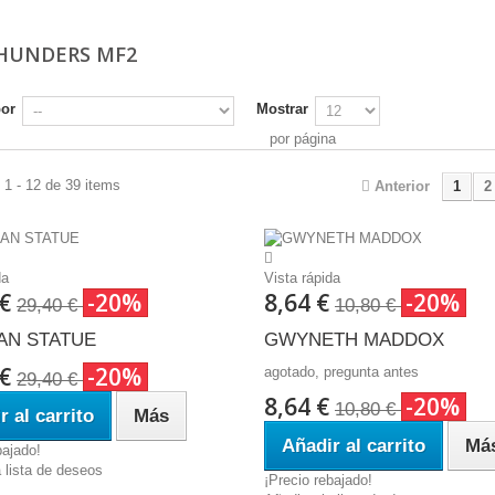
HUNDERS MF2
por
Mostrar
por página
1 - 12 de 39 items
Anterior
1
2
da
Vista rápida
 €
-20%
8,64 €
-20%
29,40 €
10,80 €
AN STATUE
GWYNETH MADDOX
 €
-20%
agotado, pregunta antes
29,40 €
8,64 €
-20%
10,80 €
r al carrito
Más
Añadir al carrito
Má
bajado!
a lista de deseos
¡Precio rebajado!