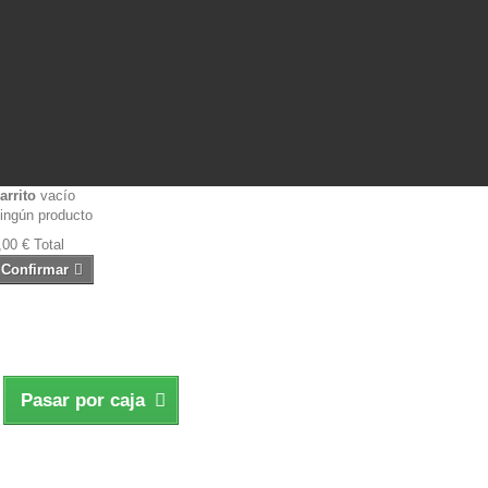
arrito
vacío
ingún producto
,00 €
Total
Confirmar
Pasar por caja