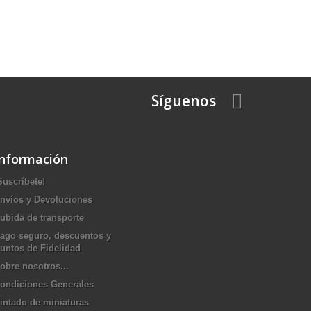
Síguenos
Información
Suscríbete!
nvíos y Devoluciones
ubida de transporte
ago seguro, descuentos y
untos de Fidelidad
obre nosotros...
ondiciones Generales
intado de miniaturas