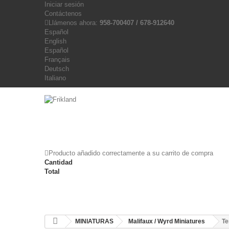
Iniciar sesión
Contáctenos
Llámenos ahora:
958-700407 / 678-912640
Español
English
Español
Français
Deutsch
Italiano
Producto añadido correctamente a su carrito de compra
Cantidad
Total
MINIATURAS
Malifaux / Wyrd Miniatures
Te