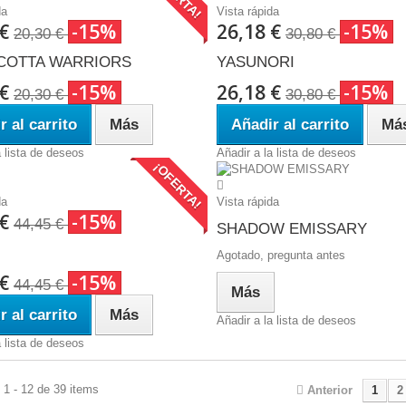
da
Vista rápida
 €
-15%
26,18 €
-15%
20,30 €
30,80 €
COTTA WARRIORS
YASUNORI
 €
-15%
26,18 €
-15%
20,30 €
30,80 €
r al carrito
Más
Añadir al carrito
Má
a lista de deseos
Añadir a la lista de deseos
¡OFERTA!
da
Vista rápida
 €
-15%
44,45 €
SHADOW EMISSARY
Agotado, pregunta antes
 €
-15%
44,45 €
Más
r al carrito
Más
Añadir a la lista de deseos
a lista de deseos
1 - 12 de 39 items
Anterior
1
2