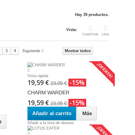
Hay 39 productos.
Vista:
Cuadrícula
Lista
3
4
Siguiente
Mostrar todos
¡OFERTA!
Vista rápida
19,59 €
-15%
23,05 €
CHARM WARDER
19,59 €
-15%
23,05 €
Añadir al carrito
Más
s
Añadir a la lista de deseos
¡OFERTA!