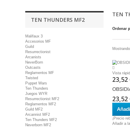
TEN T
TEN THUNDERS MF2
Ordenar 
Malifaux 3
Accesorios MF
Guild
Mostrando 
Resurrectionist
Arcanists
NeverBorn
Outcasts
Reglamentos MF
Vista rápi
23,52
Twisted
Puppet Wars
Ten Thunders
OBSIDI
Juegos WYR
23,52
Resurrectionist MF2
Reglamentos MF2
Añadi
Guild MF2
Arcannist MF2
¡Precio re
Ten Thunders MF2
Añadir a l
Neverborn MF2