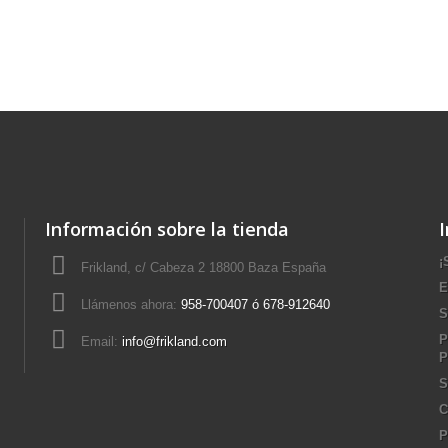
Información sobre la tienda
¡
Frikland, c/ Cabeza 2 18800 Baza España
E
Llámenos ahora:
958-700407 ó 678-912640
S
P
Email:
info@frikland.com
P
S
C
P