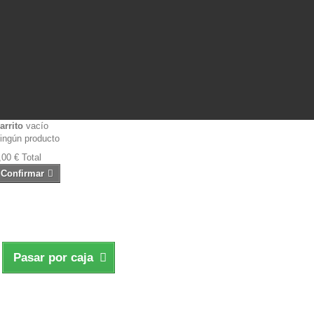
arrito
vacío
ingún producto
,00 €
Total
Confirmar
Pasar por caja