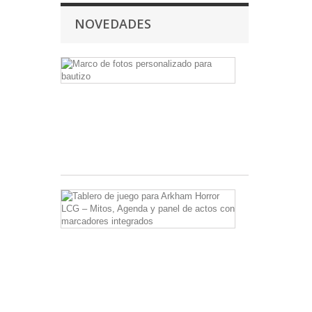
NOVEDADES
Marco
de
fotos
personalizado
para
bautizo
3,00 €
Tablero
de
juego
para
Arkham
Horror
LCG
–
Mitos,
Agenda