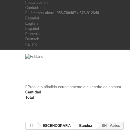
Iniciar sesión
Contáctenos
Llámenos ahora:
958-700407 / 678-912640
Español
English
Español
Français
Deutsch
Italiano
Producto añadido correctamente a su carrito de compra
Cantidad
Total
ESCENOGRAFIA
Bandua
BN - Varios