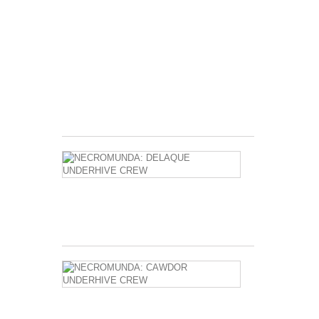
y
panel
de
actos
con
marcadores
integrados
8,00 €
NECROMUN
DELAQUE
UNDERHIVE
CREW
59,20 €
NECROMUN
CAWDOR
UNDERHIVE
CREW