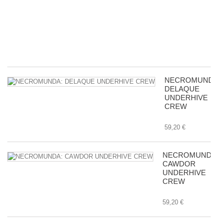
wi
Bu
in
Tr
8,
NECROMUNDA
DELAQUE
UNDERHIVE
CREW
59,20 €
NECROMUNDA
CAWDOR
UNDERHIVE
CREW
59,20 €