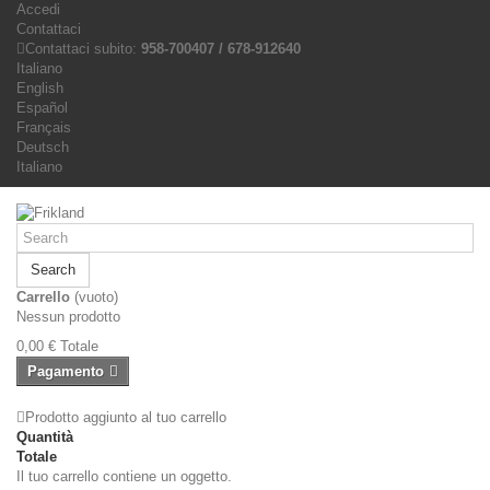
Accedi
Contattaci
Contattaci subito:
958-700407 / 678-912640
Italiano
English
Español
Français
Deutsch
Italiano
Search
Carrello
(vuoto)
Nessun prodotto
0,00 €
Totale
Pagamento
Prodotto aggiunto al tuo carrello
Quantità
Totale
Il tuo carrello contiene un oggetto.