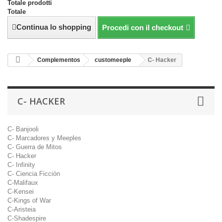
Totale prodotti
Totale
Continua lo shopping
Procedi con il checkout
Complementos
customeeple
C- Hacker
C- HACKER
C- Banjooli
C- Marcadores y Meeples
C- Guerra de Mitos
C- Hacker
C- Infinity
C- Ciencia Ficción
C-Malifaux
C-Kensei
C-Kings of War
C-Aristeia
C-Shadespire