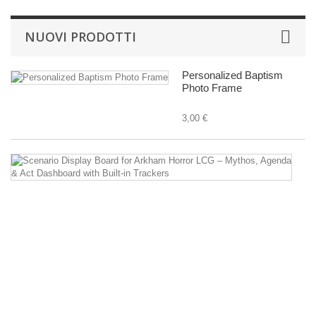
NUOVI PRODOTTI
Personalized Baptism
Photo Frame
3,00 €
Sc
Di
B
fo
A
Ho
L
–
M
A
&
Ac
D