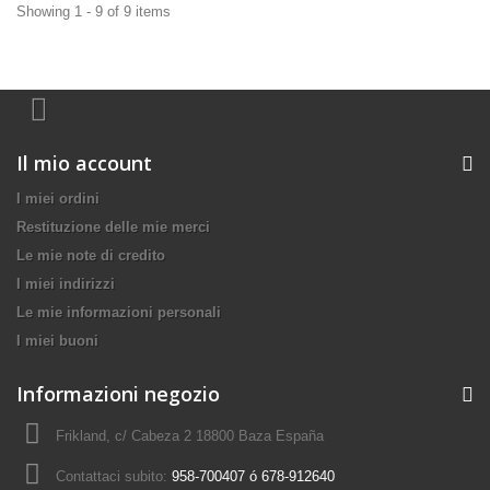
Showing 1 - 9 of 9 items
Il mio account
I miei ordini
Restituzione delle mie merci
Le mie note di credito
I miei indirizzi
Le mie informazioni personali
I miei buoni
Informazioni negozio
Frikland, c/ Cabeza 2 18800 Baza España
Contattaci subito:
958-700407 ó 678-912640