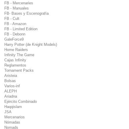
FB - Mercenaries
FB - Manuales
FB- Bases y Escenografía
FB - Cult
FB - Amazon
FB - Limited Edition
FB - Debonn
GaleForce9
Harry Potter (de Knight Models)
Home Raiders
Infinity The Game
Cajas Infinity
Reglamentos
Tornament Packs
Aristeia
Bolsas
Varios-inf
ALEPH
Ariadna
Ejército Combinado
Haqqislam
JSA
Mercenarios
Nómadas
Nomads