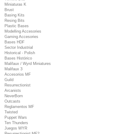
Miniaturas K
Brust
Basing Kits
Resing Bits
Plastic Bases
Modelling Accesories
Gaming Accesories
Bases HDF
Sector Industrial
Historical - Polish
Bases Histórico
Malifaux / Wyrd Miniatures
Malifaux 3
Accesorios MF
Guild
Resurrectionist
Arcanists
NeverBorn
Outcasts
Reglamentos MF
Twisted
Puppet Wars
Ten Thunders
Juegos WYR
Resurrectionist MF2