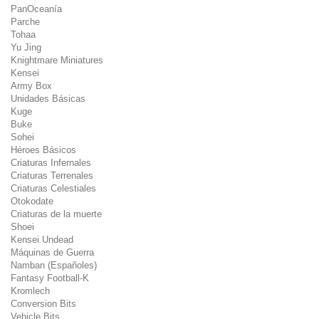
PanOceanía
Parche
Tohaa
Yu Jing
Knightmare Miniatures
Kensei
Army Box
Unidades Básicas
Kuge
Buke
Sohei
Héroes Básicos
Criaturas Infernales
Criaturas Terrenales
Criaturas Celestiales
Otokodate
Criaturas de la muerte
Shoei
Kensei Undead
Máquinas de Guerra
Namban (Españoles)
Fantasy Football-K
Kromlech
Conversion Bits
Vehicle Bits