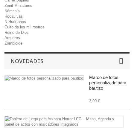
Game Suplies
Zenit Miniatures
Némesis
Rocavivas
N-Huérfanos
Culto de los mil rostros
Reino de Dios
Arqueros
Zombicide
NOVEDADES
Marco de fotos
personalizado para
bautizo
3,00 €
Ta
d
ju