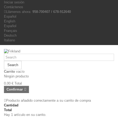
Iniciar sesión
Contáctenos
Llámenos ahora:
958-700407 / 678-912640
Español
English
Español
Français
Deutsch
Italiano
Search
Carrito
vacío
Ningún producto
0,00 €
Total
Confirmar
Producto añadido correctamente a su carrito de compra
Cantidad
Total
Hay 1 artículo en su carrito.