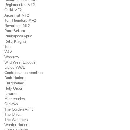
Reglamentos MF2
Guild MF2
Arcannist MF2
Ten Thunders MF2
Neverborn MF2
Para Bellum
Punkapocalyptic
Relic Knights
Torii
V&V
Warcrow
Wild West Exodus
Libros WWE
Confederation rebellion
Dark Nation
Enlightened
Holy Order
Lawmen
Mercenaries
Outlaws
The Golden Army
The Union
The Watchers
Warrior Nation