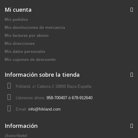
Mi cuenta
Mis pedidos
Mis devoluciones de mercancia
Mis facturas por abono
Mis direcciones
Mis datos personales
Mis cupones de descuento
Información sobre la tienda
Frikland, c/ Cabeza 2 18800 Baza España
Llámenos ahora:
958-700407 ó 678-912640
Email:
info@frikland.com
Información
¡Suscríbete!