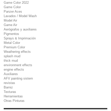
Game Color 2022
Game Color
Panzer Aces
Lavados / Model Wash
Model Air
Game Air
Aerógrafos y auxiliares
Pigmentos
Sprays & Imprimación
Metal Color
Premium Color
Weathering effects
splash mud
thick mud
environment effects
engine effects
Auxiliares
AFV painting sistem
revistas
Barniz
Texturas
Herramientas
Otras Pinturas