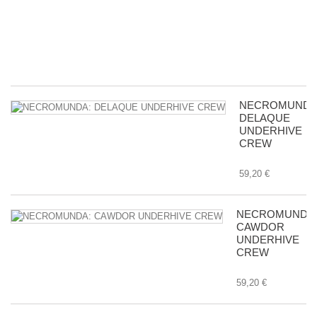
c
m
in
8,
NECROMUNDA
DELAQUE
UNDERHIVE
CREW
59,20 €
NECROMUNDA
CAWDOR
UNDERHIVE
CREW
59,20 €