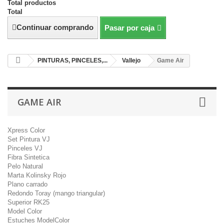
Total productos
Total
Continuar comprando
Pasar por caja
PINTURAS, PINCELES,...
Vallejo
Game Air
GAME AIR
Xpress Color
Set Pintura VJ
Pinceles VJ
Fibra Sintetica
Pelo Natural
Marta Kolinsky Rojo
Plano carrado
Redondo Toray (mango triangular)
Superior RK25
Model Color
Estuches ModelColor