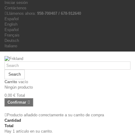
Iniciar sesión
Contáctenos
Llámenos ahora:
958-700407 / 678-912640
Español
English
Español
Français
Deutsch
Italiano
Search
Carrito
vacío
Ningún producto
0,00 €
Total
Confirmar
Producto añadido correctamente a su carrito de compra
Cantidad
Total
Hay 1 artículo en su carrito.