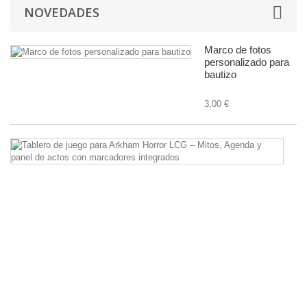
NOVEDADES
Marco de fotos
personalizado para
bautizo
3,00 €
Ta
d
ju
pa
A
Ho
L
–
Mi
A
y
pa
d
ac