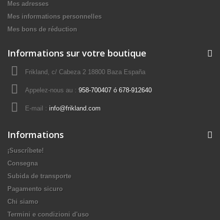
Mes adresses
Mes informations personnelles
Mes bons de réduction
Informations sur votre boutique
Frikland, c/ Cabeza 2 18800 Baza España
Appelez-nous au :
958-700407 ó 678-912640
E-mail :
info@frikland.com
Informations
¡Suscríbete!
Consegna
Subida de transporte
Pagamento sicuro
Chi siamo
Termini e condizioni d'uso