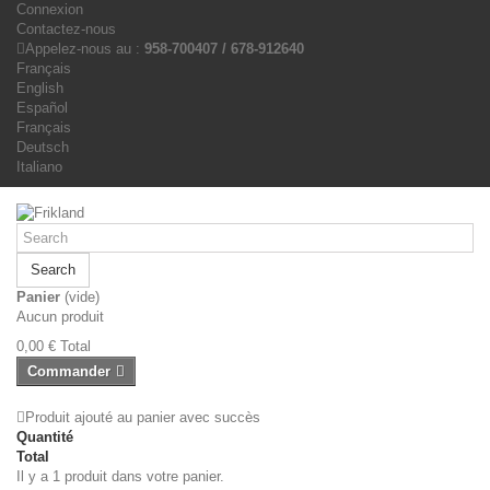
Connexion
Contactez-nous
Appelez-nous au :
958-700407 / 678-912640
Français
English
Español
Français
Deutsch
Italiano
Search
Panier
(vide)
Aucun produit
0,00 €
Total
Commander
Produit ajouté au panier avec succès
Quantité
Total
Il y a 1 produit dans votre panier.