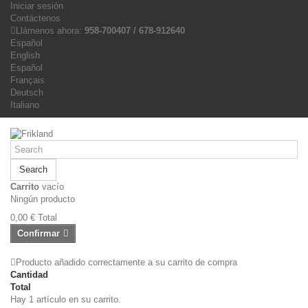
Iniciar sesión
Contáctenos
Llámenos ahora:
958-700407 / 678-912640
Español
English
Español
Français
Deutsch
Italiano
Search
Carrito
vacío
Ningún producto
0,00 €
Total
Confirmar
Producto añadido correctamente a su carrito de compra
Cantidad
Total
Hay 1 artículo en su carrito.