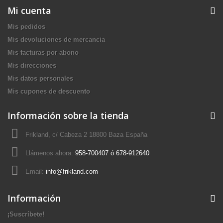
Mi cuenta
Mis pedidos
Mis devoluciones de mercancia
Mis facturas por abono
Mis direcciones
Mis datos personales
Mis cupones de descuento
Información sobre la tienda
Frikland, c/ Cabeza 2 18800 Baza España
Llámenos ahora:
958-700407 ó 678-912640
Email:
info@frikland.com
Información
¡Suscríbete!