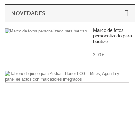
NOVEDADES
Marco de fotos
personalizado para
bautizo
3,00 €
Ta
d
ju
pa
A
Ho
L
–
Mi
A
y
pa