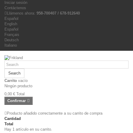
Iniciar sesión
Contáctenos
Llámenos ahora:
958-700407 / 678-912640
Español
English
Español
Français
Deutsch
Italiano
Search
Carrito
vacío
Ningún producto
0,00 €
Total
Confirmar
Producto añadido correctamente a su carrito de compra
Cantidad
Total
Hay 1 artículo en su carrito.