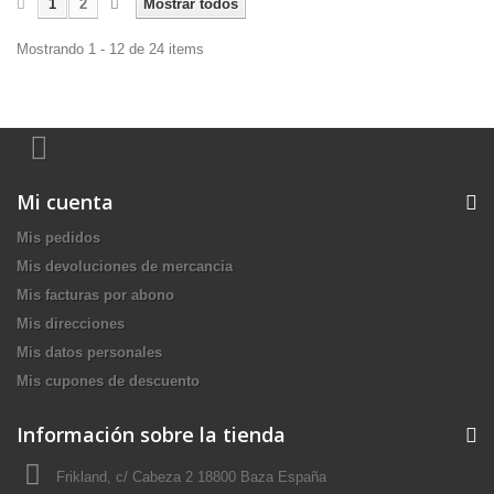
1
2
Mostrar todos
Mostrando 1 - 12 de 24 items
Mi cuenta
Mis pedidos
Mis devoluciones de mercancia
Mis facturas por abono
Mis direcciones
Mis datos personales
Mis cupones de descuento
Información sobre la tienda
Frikland, c/ Cabeza 2 18800 Baza España