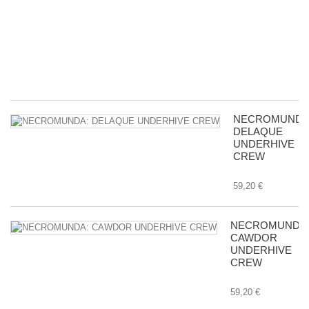
d
ac
c
m
in
8,
NECROMUNDA
DELAQUE
UNDERHIVE
CREW
59,20 €
NECROMUNDA
CAWDOR
UNDERHIVE
CREW
59,20 €