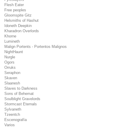
Flesh Eater
Free peoples
Gloomspite Gitz
Helsmiths of Hashut
Idoneth Deepkin
Kharadron Overlords
Khorne
Lumineth
Malign Portents - Portentos Malignos
NightHaunt
Nurgle
Ogors
Orruks
Seraphon
Skaven
Slaanesh
Slaves to Darkness
Sons of Behemat
Soulblight Gravelords
Stormcast Eternals
Sylvaneth
Tzeentch
Escenografía
Varios