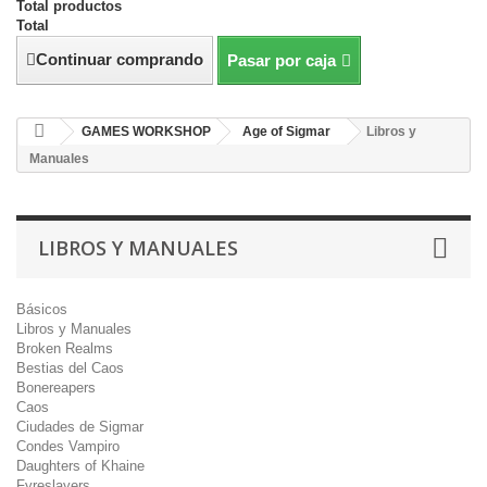
Total productos
Total
Continuar comprando
Pasar por caja
GAMES WORKSHOP
Age of Sigmar
Libros y
Manuales
LIBROS Y MANUALES
Básicos
Libros y Manuales
Broken Realms
Bestias del Caos
Bonereapers
Caos
Ciudades de Sigmar
Condes Vampiro
Daughters of Khaine
Fyreslayers