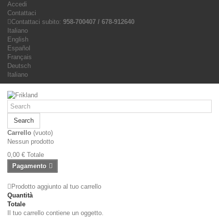
Accedi
Contattaci
Contattaci subito:
958-700407 / 678-912640
Italiano
English
Español
Français
Deutsch
Italiano
Search
Carrello
(vuoto)
Nessun prodotto
0,00 €
Totale
Pagamento
Prodotto aggiunto al tuo carrello
Quantità
Totale
Il tuo carrello contiene un oggetto.