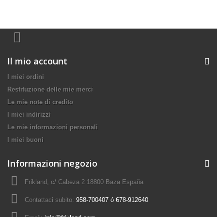
Il mio account
I miei ordini
Restituzione delle mie merci
Le mie note di credito
I miei indirizzi
Le mie informazioni personali
I miei buoni
Informazioni negozio
Frikland, c/ Cabeza 2 18800 Baza España
Contattaci subito:
958-700407 ó 678-912640