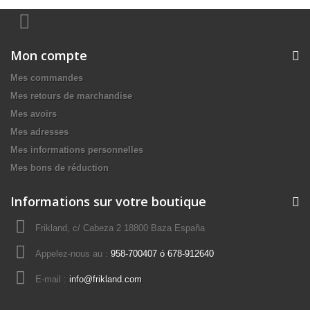
Mon compte
Mes commandes
Mes retours de marchandise
Mes avoirs
Mes adresses
Mes informations personnelles
Mes bons de réduction
Informations sur votre boutique
Frikland, c/ Cabeza 2 18800 Baza España
Appelez-nous au :
958-700407 ó 678-912640
E-mail :
info@frikland.com