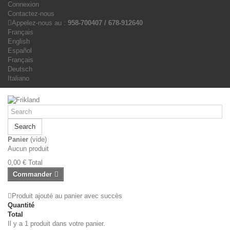
Connexion
Contactez-nous
Appelez-nous au :
958-700407 / 678-912640
Français
English
Español
Français
Deutsch
Italiano
Search
Panier
(vide)
Aucun produit
0,00 €
Total
Commander
Produit ajouté au panier avec succès
Quantité
Total
Il y a 1 produit dans votre panier.