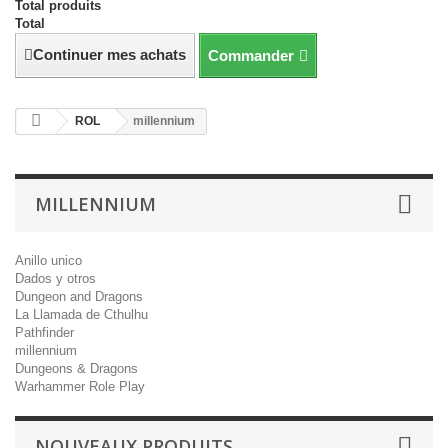
Total produits
Total
Continuer mes achats
Commander
ROL
millennium
MILLENNIUM
Anillo unico
Dados y otros
Dungeon and Dragons
La Llamada de Cthulhu
Pathfinder
millennium
Dungeons & Dragons
Warhammer Role Play
NOUVEAUX PRODUITS