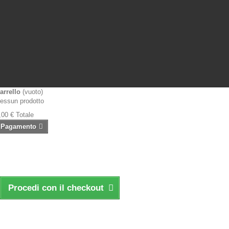
arrello
(vuoto)
essun prodotto
,00 €
Totale
Pagamento
Procedi con il checkout