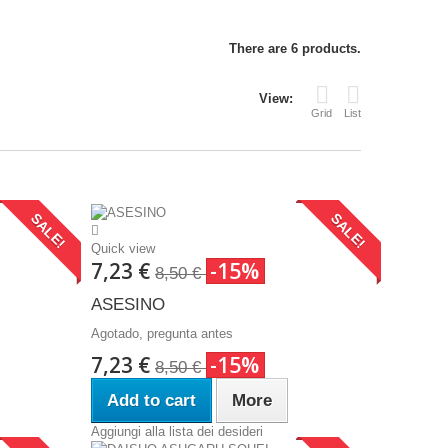
There are 6 products.
View:
Grid
List
SALE!
SALE!
Quick view
7,23 €
-15%
8,50 €
ASESINO
Agotado, pregunta antes
7,23 €
-15%
8,50 €
Add to cart
More
Aggiungi alla lista dei desideri