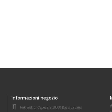
Informazioni negozio
¡
Frikland, c/ Cabeza 2 18800 Baza España