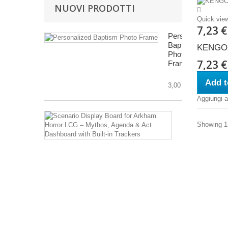
NUOVI PRODOTTI
Quick vie
7,23 
Personalized
Baptism
KENGO
Photo
7,23 
Frame
Add t
3,00 €
Aggiungi al
Scenario
Display
Showing 1 
Board
for
Arkham
Horror
LCG
–
Mythos,
Agenda
&
Act
Dashboard