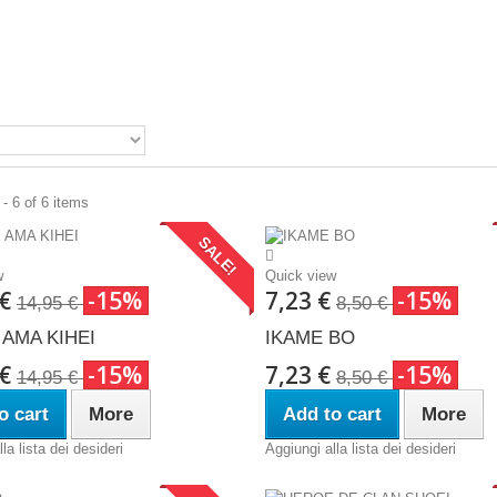
- 6 of 6 items
SALE!
w
Quick view
 €
-15%
7,23 €
-15%
14,95 €
8,50 €
AMA KIHEI
IKAME BO
 €
-15%
7,23 €
-15%
14,95 €
8,50 €
o cart
More
Add to cart
More
la lista dei desideri
Aggiungi alla lista dei desideri