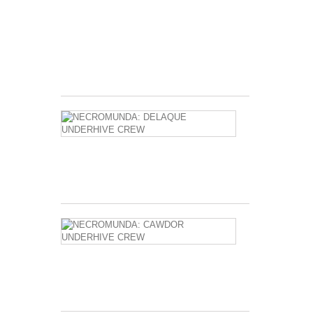
with
Built-
in
Trackers
8,00 €
NECROMUN
DELAQUE
UNDERHIVE
CREW
59,20 €
NECROMUN
CAWDOR
UNDERHIVE
CREW
59,20 €