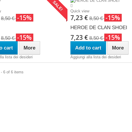
SALE!
w
Quick view
€
-15%
7,23 €
-15%
8,50 €
8,50 €
HEROE DE CLAN SHOEI
€
-15%
7,23 €
-15%
8,50 €
8,50 €
o cart
More
Add to cart
More
la lista dei desideri
Aggiungi alla lista dei desideri
- 6 of 6 items