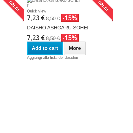
SALE!
SALE!
Quick view
7,23 €
-15%
8,50 €
DAISHO ASHGARU SOHEI
7,23 €
-15%
8,50 €
Add to cart
More
Aggiungi alla lista dei desideri