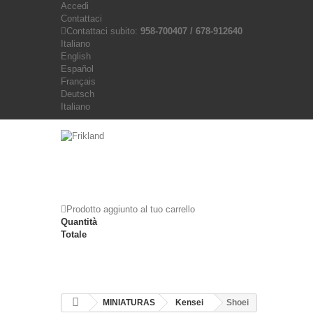
Accedi
Contattaci
Contattaci subito:
958-700407 / 678-912640
Italiano
English
Español
Français
Deutsch
Italiano
Prodotto aggiunto al tuo carrello
Quantità
Totale
MINIATURAS
Kensei
Shoei