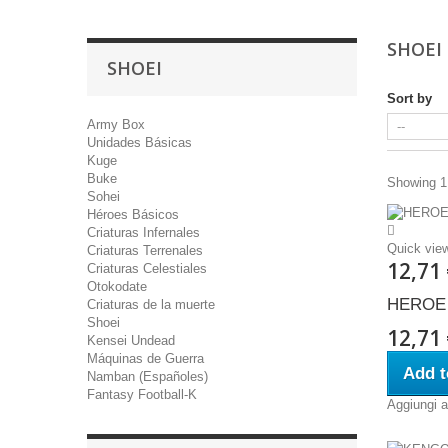
SHOEI
SHOEI
Sort by
Army Box
Unidades Básicas
Kuge
Buke
Showing 1 
Sohei
Héroes Básicos
Criaturas Infernales
Quick vie
Criaturas Terrenales
12,71
Criaturas Celestiales
Otokodate
HEROE 
Criaturas de la muerte
Shoei
12,71
Kensei Undead
Máquinas de Guerra
Add t
Namban (Españoles)
Fantasy Football-K
Aggiungi al