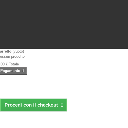
arrello
(vuoto)
essun prodotto
,00 €
Totale
Pagamento
Procedi con il checkout