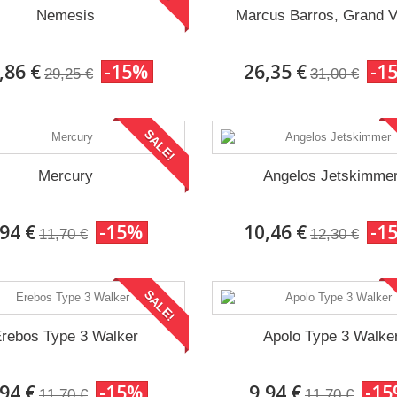
Nemesis
Marcus Barros, Grand V
,86 €
-15%
26,35 €
-1
29,25 €
31,00 €
SALE!
Mercury
Angelos Jetskimme
,94 €
-15%
10,46 €
-1
11,70 €
12,30 €
SALE!
rebos Type 3 Walker
Apolo Type 3 Walke
DA:
,94 €
-15%
9,94 €
-1
11,70 €
11,70 €