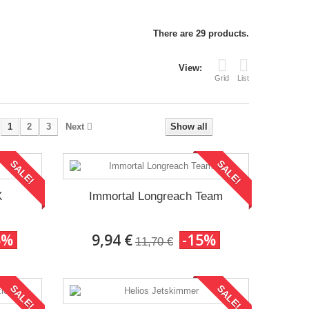
There are 29 products.
View:
Grid
List
1
2
3
Next
Show all
SALE!
SALE!
X
Immortal Longreach Team
5%
9,94 €
-15%
11,70 €
SALE!
SALE!