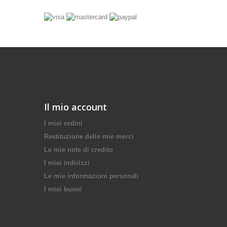
Il mio account
I miei ordini
Restituzione delle mie merci
Le mie note di credito
I miei indirizzi
Le mie informazioni personali
I miei buoni