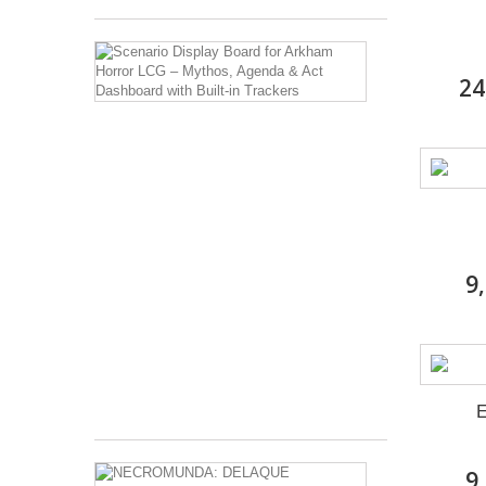
Scenario
Display
24
Board
for
Arkham
Horror
LCG
–
Mythos,
Agenda
&
Act
9
Dashboard
with
Built-
in
Trackers
8,00 €
E
NECROMUN
9