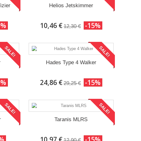
izier
Helios Jetskimmer
5%
10,46 €
-15%
12,30 €
SALE!
SALE!
r
Hades Type 4 Walker
5%
24,86 €
-15%
29,25 €
SALE!
SALE!
r
Taranis MLRS
5%
10,97 €
-15%
12,90 €