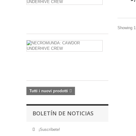
DELAQUE
UNDERHIVE
CREW
59,20 €
Showing 1 
NECROMUN
CAWDOR
UNDERHIVE
CREW
59,20 €
Tutti i nuovi prodotti
BOLETÍN DE NOTICIAS
¡Suscríbete!