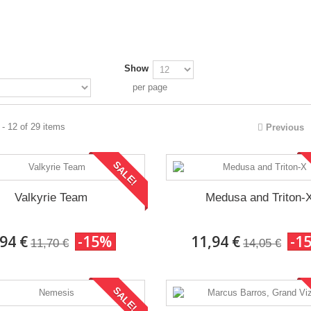
Show
per page
- 12 of 29 items
Previous
SALE!
Valkyrie Team
Medusa and Triton-
,94 €
-15%
11,94 €
-1
11,70 €
14,05 €
SALE!