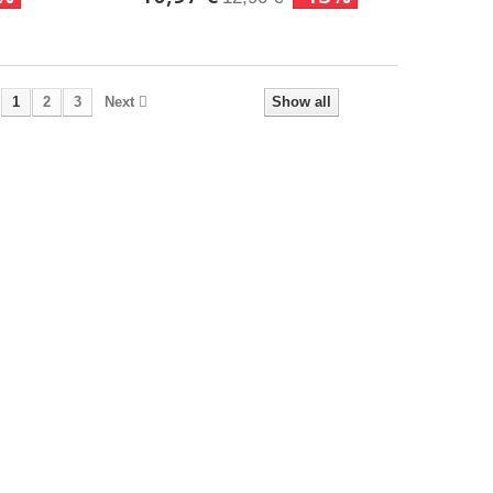
1
2
3
Next
Show all