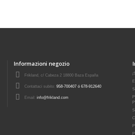
Informazioni negozio
¡
Frikland, c/ Cabeza 2 18800 Baza España
E
Contattaci subito:
958-700407 ó 678-912640
S
P
Email:
info@frikland.com
P
S
C
P
P