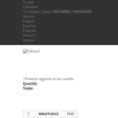
Accedi
Contattaci
Contattaci subito:
958-700407 / 678-912640
Italiano
English
Español
Français
Deutsch
Italiano
Prodotto aggiunto al tuo carrello
Quantità
Totale
MINIATURAS
PHR