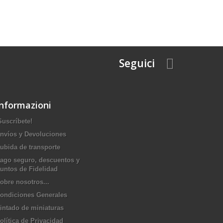
Seguici
Informazioni
Suscríbete!
nvíos y Devoluciones
ubida de transporte
ago seguro, descuentos y
untos de Fidelidad
obre nosotros...
ondiciones Generales
intado de miniaturas
olítica de Privacidad