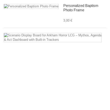
Personalized Baptism
Photo Frame
3,00 €
Sc
Di
B
fo
A
Ho
L
–
M
A
&
Ac
D
wi
Bu
in
Tr