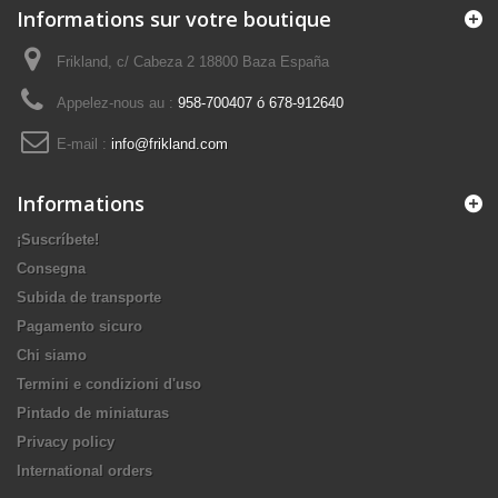
Informations sur votre boutique
Frikland, c/ Cabeza 2 18800 Baza España
Appelez-nous au :
958-700407 ó 678-912640
E-mail :
info@frikland.com
Informations
¡Suscríbete!
Consegna
Subida de transporte
Pagamento sicuro
Chi siamo
Termini e condizioni d'uso
Pintado de miniaturas
Privacy policy
International orders