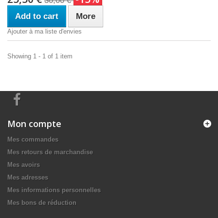
30,00 €
Add to cart
More
Ajouter à ma liste d'envies
Showing 1 - 1 of 1 item
Mon compte
Mes commandes
Mes retours de marchandise
Mes avoirs
Mes adresses
Mes informations personnelles
Mes bons de réduction