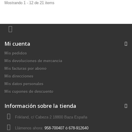
Mostrando 1 - 12 de 21 items
Mi cuenta
Mis pedidos
Mis devoluciones de mercancia
Mis facturas por abono
Mis direcciones
Mis datos personales
Mis cupones de descuento
Información sobre la tienda
Frikland, c/ Cabeza 2 18800 Baza España
Llámenos ahora:
958-700407 ó 678-912640