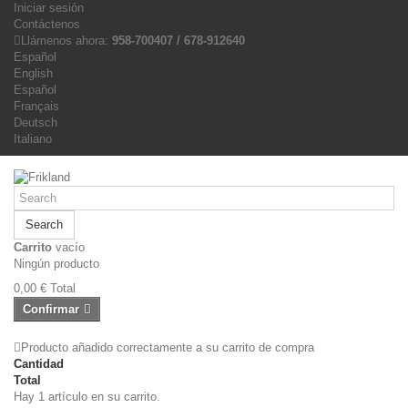
Iniciar sesión
Contáctenos
Llámenos ahora:
958-700407 / 678-912640
Español
English
Español
Français
Deutsch
Italiano
Search
Carrito
vacío
Ningún producto
0,00 €
Total
Confirmar
Producto añadido correctamente a su carrito de compra
Cantidad
Total
Hay 1 artículo en su carrito.