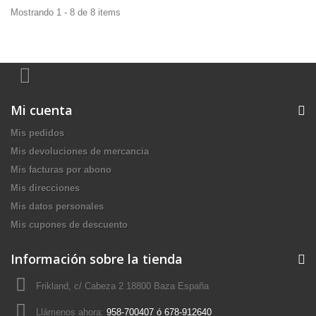
Mostrando 1 - 8 de 8 items
Mi cuenta
Mis pedidos
Mis devoluciones de mercancia
Mis facturas por abono
Mis direcciones
Mis datos personales
Mis cupones de descuento
Información sobre la tienda
Frikland, c/ Cabeza 2 18800 Baza España
Llámenos ahora:
958-700407 ó 678-912640