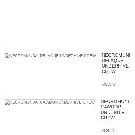
d
ac
c
m
in
8,
NECROMUNDA
DELAQUE
UNDERHIVE
CREW
59,20 €
NECROMUNDA
CAWDOR
UNDERHIVE
CREW
59,20 €