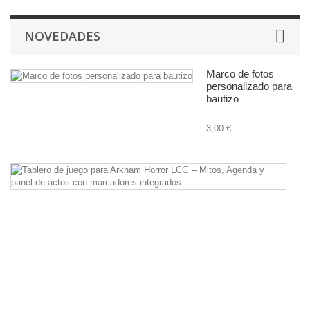
NOVEDADES
Marco de fotos
personalizado para
bautizo
3,00 €
Ta
d
ju
pa
A
Ho
L
–
Mi
A
y
pa