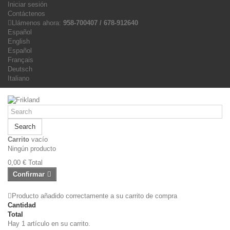
Iniciar sesión
Contáctenos
Llámenos ahora:
958-700407 / 678-912640
Español
English
Español
Français
Deutsch
Italiano
Search
Carrito
vacío
Ningún producto
0,00 €
Total
Confirmar
Producto añadido correctamente a su carrito de compra
Cantidad
Total
Hay 1 artículo en su carrito.