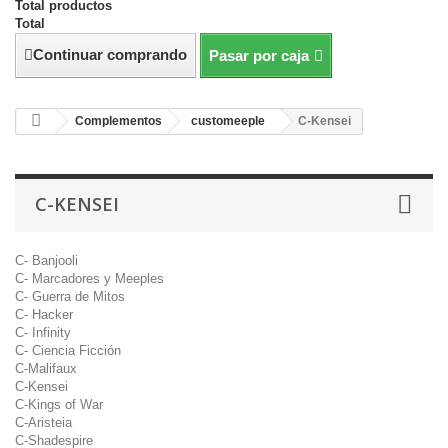
Total productos
Total
Continuar comprando
Pasar por caja
Complementos
customeeple
C-Kensei
C-KENSEI
C- Banjooli
C- Marcadores y Meeples
C- Guerra de Mitos
C- Hacker
C- Infinity
C- Ciencia Ficción
C-Malifaux
C-Kensei
C-Kings of War
C-Aristeia
C-Shadespire