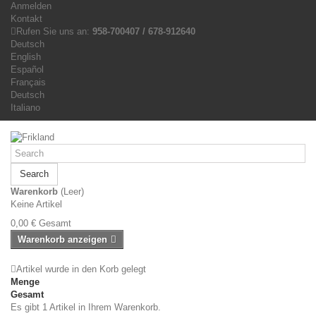
Anmelden
Kontakt
Rufen Sie uns an:
958-700407 / 678-912640
Deutsch
English
Español
Français
Deutsch
Italiano
Search
Warenkorb
(Leer)
Keine Artikel
0,00 €
Gesamt
Warenkorb anzeigen
Artikel wurde in den Korb gelegt
Menge
Gesamt
Es gibt 1 Artikel in Ihrem Warenkorb.