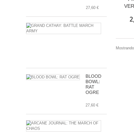
VER
27,60 €
2
GRAND
CATHAY:
BATTLE
MARCH
ARMY
Mostrando 
112,00 €
BLOOD
BOWL:
RAT
OGRE
27,60 €
ARCANE
JOURNAL:
THE