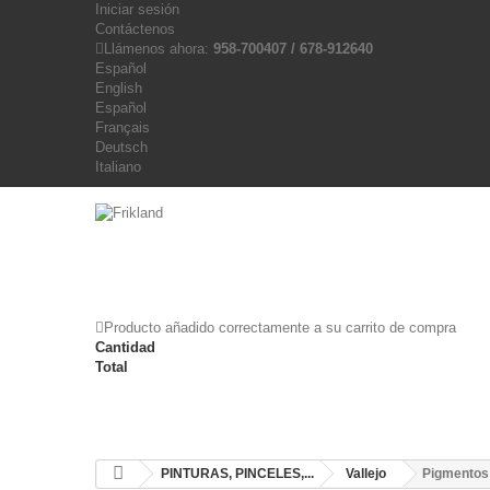
Iniciar sesión
Contáctenos
Llámenos ahora:
958-700407 / 678-912640
Español
English
Español
Français
Deutsch
Italiano
Producto añadido correctamente a su carrito de compra
Cantidad
Total
PINTURAS, PINCELES,...
Vallejo
Pigmentos