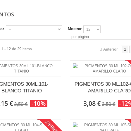
ENTOS
por
Mostrar
por página
1 - 12 de 29 items
Anterior
1
IGMENTOS 30ML.101-
PIGMENTOS 30 ML.102
BLANCO TITANIO
AMARILLO CLARO
,15 €
-10%
3,08 €
-12
3,50 €
3,50 €
¡OFERTA!