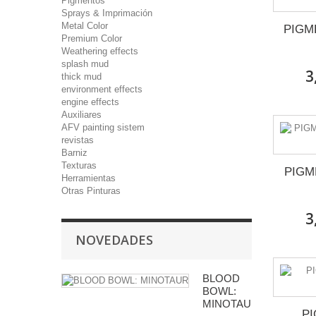
Pigmentos
Sprays & Imprimación
Metal Color
PIGM
Premium Color
Weathering effects
splash mud
3
thick mud
environment effects
engine effects
Auxiliares
AFV painting sistem
revistas
Barniz
Texturas
PIGM
Herramientas
Otras Pinturas
3
NOVEDADES
BLOOD
BOWL:
MINOTAUR
PI