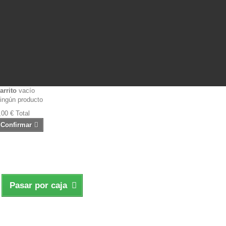
arrito
vacío
ingún producto
,00 €
Total
Confirmar
Pasar por caja