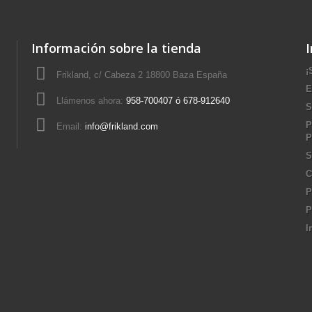
Información sobre la tienda
¡
Frikland, c/ Cabeza 2 18800 Baza España
E
Llámenos ahora:
958-700407 ó 678-912640
S
P
Email:
info@frikland.com
P
S
C
P
P
I