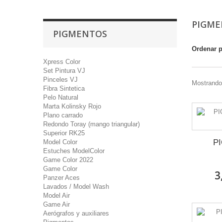
PIGM
PIGMENTOS
Ordenar 
Xpress Color
Set Pintura VJ
Pinceles VJ
Mostrando 
Fibra Sintetica
Pelo Natural
Marta Kolinsky Rojo
Plano carrado
Redondo Toray (mango triangular)
Superior RK25
P
Model Color
Estuches ModelColor
Game Color 2022
Game Color
3
Panzer Aces
Lavados / Model Wash
Model Air
Game Air
Aerógrafos y auxiliares