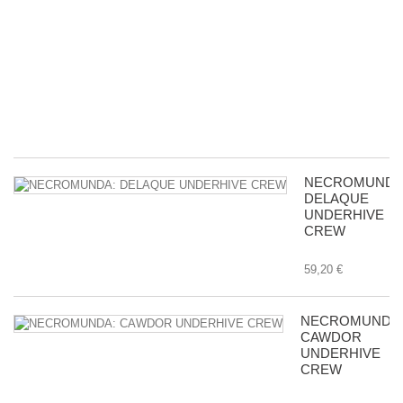
Ac
D
wi
Bu
in
Tr
8,
NECROMUNDA
DELAQUE
UNDERHIVE
CREW
59,20 €
NECROMUNDA
CAWDOR
UNDERHIVE
CREW