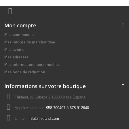
Mon compte
Mes commandes
Mes retours de marchandise
Mes avoirs
Mes adresses
Mes informations personnelles
Mes bons de réduction
Informations sur votre boutique
Frikland, c/ Cabeza 2 18800 Baza España
Appelez-nous au :
958-700407 ó 678-912640
E-mail :
info@frikland.com