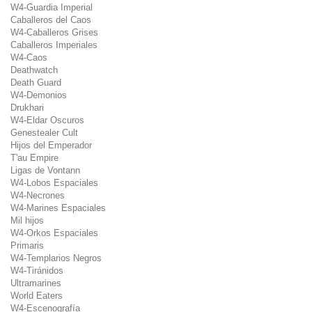
W4-Guardia Imperial
Caballeros del Caos
W4-Caballeros Grises
Caballeros Imperiales
W4-Caos
Deathwatch
Death Guard
W4-Demonios
Drukhari
W4-Eldar Oscuros
Genestealer Cult
Hijos del Emperador
T'au Empire
Ligas de Vontann
W4-Lobos Espaciales
W4-Necrones
W4-Marines Espaciales
Mil hijos
W4-Orkos Espaciales
Primaris
W4-Templarios Negros
W4-Tiránidos
Ultramarines
World Eaters
W4-Escenografía