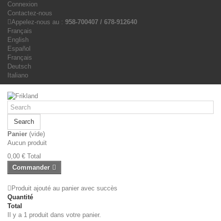
Connexion
Contactez-nous
Appelez-nous au :
958-700407 / 678-912640
Français
English
Español
Français
Deutsch
Italiano
Search
Panier
(vide)
Aucun produit
0,00 €
Total
Commander
Produit ajouté au panier avec succès
Quantité
Total
Il y a 1 produit dans votre panier.