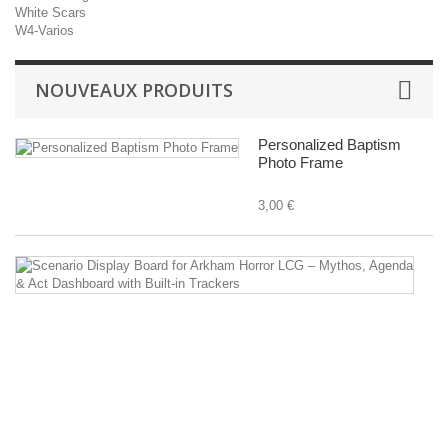
White Scars
W4-Varios
NOUVEAUX PRODUITS
Personalized Baptism
Photo Frame
3,00 €
Sc
Di
B
fo
A
Ho
L
–
M
A
&