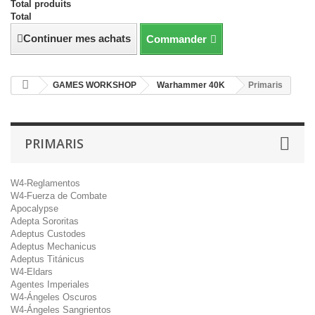
Total produits
Total
Continuer mes achats
Commander
GAMES WORKSHOP
Warhammer 40K
Primaris
PRIMARIS
W4-Reglamentos
W4-Fuerza de Combate
Apocalypse
Adepta Sororitas
Adeptus Custodes
Adeptus Mechanicus
Adeptus Titánicus
W4-Eldars
Agentes Imperiales
W4-Ángeles Oscuros
W4-Ángeles Sangrientos