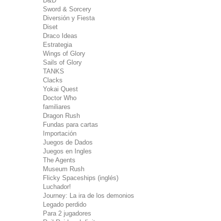
D&D
Sword & Sorcery
Diversión y Fiesta
Diset
Draco Ideas
Estrategia
Wings of Glory
Sails of Glory
TANKS
Clacks
Yokai Quest
Doctor Who
familiares
Dragon Rush
Fundas para cartas
Importación
Juegos de Dados
Juegos en Ingles
The Agents
Museum Rush
Flicky Spaceships (inglés)
Luchador!
Journey: La ira de los demonios
Legado perdido
Para 2 jugadores