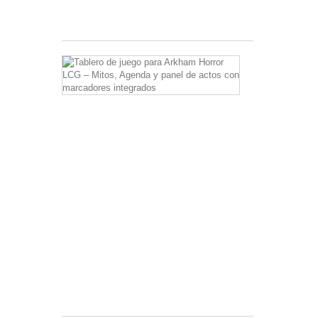
3,00 €
Tablero
de
juego
para
Arkham
Horror
LCG
–
Mitos,
Agenda
y
panel
de
actos
con
marcadores
integrados
8,00 €