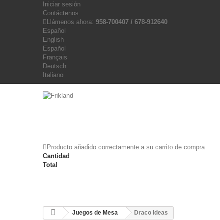
Iniciar sesión
Contáctenos
Llámenos ahora:
958-700407 / 678-912640
Español
English
Español
Français
Deutsch
Italiano
Producto añadido correctamente a su carrito de compra
Cantidad
Total
Juegos de Mesa
Draco Ideas