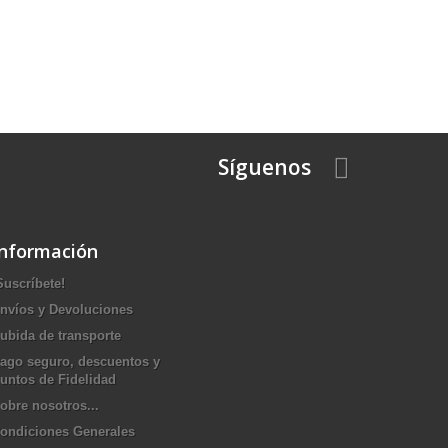
Síguenos
Información
Suscríbete!
nvíos y Devoluciones
ubida de transporte
ago seguro, descuentos y
untos de Fidelidad
obre nosotros...
ondiciones Generales