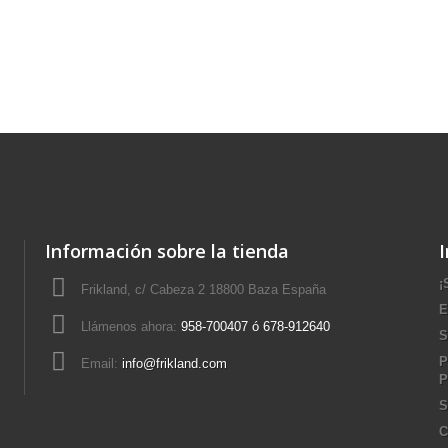
Información sobre la tienda
¡
Frikland, c/ Cabeza 2 18800 Baza España
E
Llámenos ahora:
958-700407 ó 678-912640
S
P
Email:
info@frikland.com
P
S
C