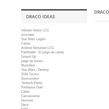
DRACO
DRACO IDEAS
Arkham Horror LCG
asmodee
Star Wars Legión
Cartas
Android Netrunner LCG
Pathfinder - El juego de cartas
Smash Up
juego de tronos
Munchkin
Star Wars - Destiny
2GM Tactics
Doomseeker
Tentacle Bento
Pentaurus Duel
Catán
Carcassonne
Descent
Devir