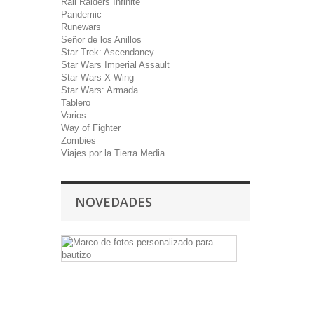
Rail Raiders Infinite
Pandemic
Runewars
Señor de los Anillos
Star Trek: Ascendancy
Star Wars Imperial Assault
Star Wars X-Wing
Star Wars: Armada
Tablero
Varios
Way of Fighter
Zombies
Viajes por la Tierra Media
NOVEDADES
Marco
de
fotos
personalizado
para
bautizo