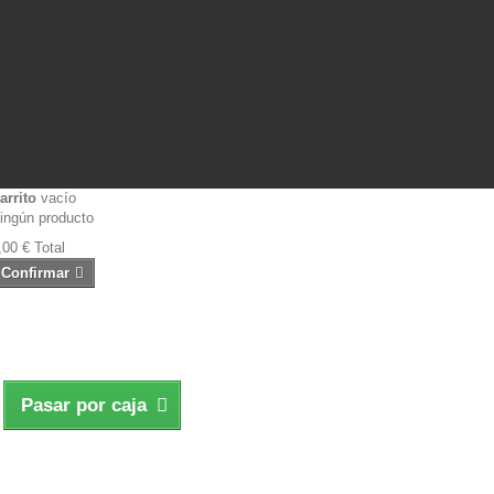
arrito
vacío
ingún producto
,00 €
Total
Confirmar
Pasar por caja