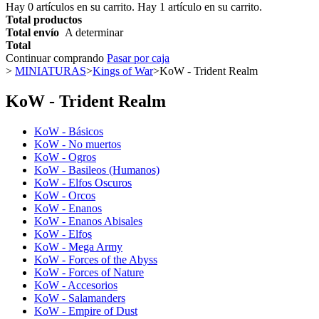
Hay
0
artículos en su carrito.
Hay 1 artículo en su carrito.
Total productos
Total envío
A determinar
Total
Continuar comprando
Pasar por caja
>
MINIATURAS
>
Kings of War
>
KoW - Trident Realm
KoW - Trident Realm
KoW - Básicos
KoW - No muertos
KoW - Ogros
KoW - Basileos (Humanos)
KoW - Elfos Oscuros
KoW - Orcos
KoW - Enanos
KoW - Enanos Abisales
KoW - Elfos
KoW - Mega Army
KoW - Forces of the Abyss
KoW - Forces of Nature
KoW - Accesorios
KoW - Salamanders
KoW - Empire of Dust