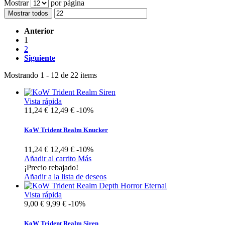
Mostrar
por página
Mostrar todos
Anterior
1
2
Siguiente
Mostrando 1 - 12 de 22 items
Vista rápida
11,24 €
12,49 €
-10%
KoW Trident Realm Knucker
11,24 €
12,49 €
-10%
Añadir al carrito
Más
¡Precio rebajado!
Añadir a la lista de deseos
Vista rápida
9,00 €
9,99 €
-10%
KoW Trident Realm Siren