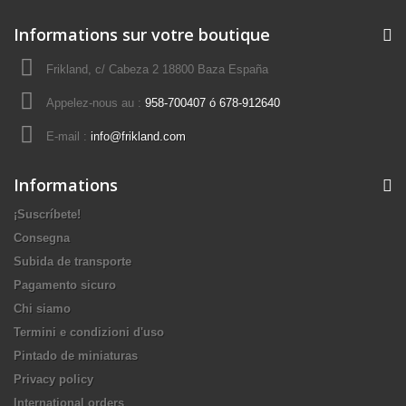
Informations sur votre boutique
Frikland, c/ Cabeza 2 18800 Baza España
Appelez-nous au :
958-700407 ó 678-912640
E-mail :
info@frikland.com
Informations
¡Suscríbete!
Consegna
Subida de transporte
Pagamento sicuro
Chi siamo
Termini e condizioni d'uso
Pintado de miniaturas
Privacy policy
International orders