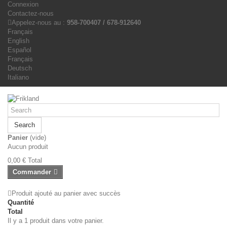
Connexion
Contactez-nous
Appelez-nous au :
958-700407 / 678-912640
Français
English
Español
Français
Deutsch
Italiano
Search
Panier
(vide)
Aucun produit
0,00 €
Total
Commander
Produit ajouté au panier avec succès
Quantité
Total
Il y a 1 produit dans votre panier.