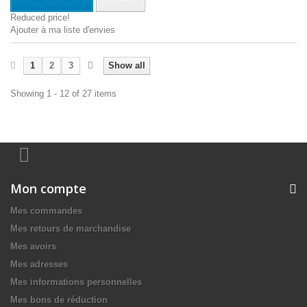
Reduced price!
Ajouter à ma liste d'envies
1
2
3
Show all
Showing 1 - 12 of 27 items
Mon compte
Mes commandes
Mes retours de marchandise
Mes avoirs
Mes adresses
Mes informations personnelles
Mes bons de réduction