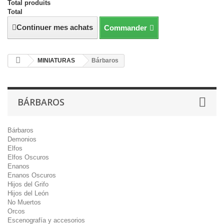
Total produits
Total
Continuer mes achats
Commander
MINIATURAS
Bárbaros
BÁRBAROS
Bárbaros
Demonios
Elfos
Elfos Oscuros
Enanos
Enanos Oscuros
Hijos del Grifo
Hijos del León
No Muertos
Orcos
Escenografía y accesorios