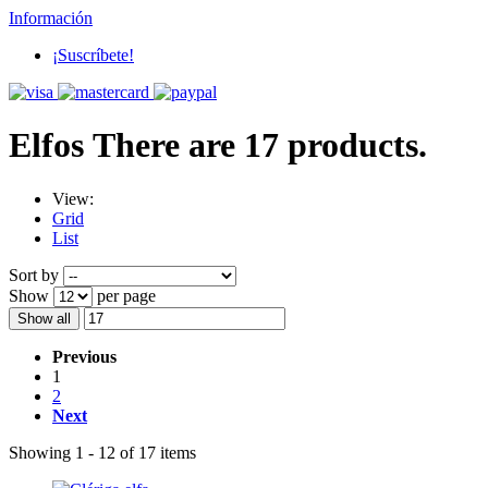
Información
¡Suscríbete!
Elfos
There are 17 products.
View:
Grid
List
Sort by
Show
per page
Show all
Previous
1
2
Next
Showing 1 - 12 of 17 items