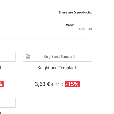
There are 5 products.
View:
Grid
List
I
Knight and Templar II
%
3,63 €
-15%
4,27 €
I