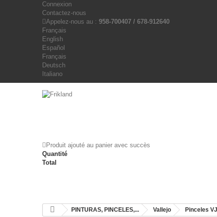
Connexion
Contactez-nous
Appelez-nous au :
958-700407 / 678-912640
Français
English
Español
Français
Deutsch
Italiano
Produit ajouté au panier avec succès
Quantité
Total
PINTURAS, PINCELES,...
Vallejo
Pinceles V