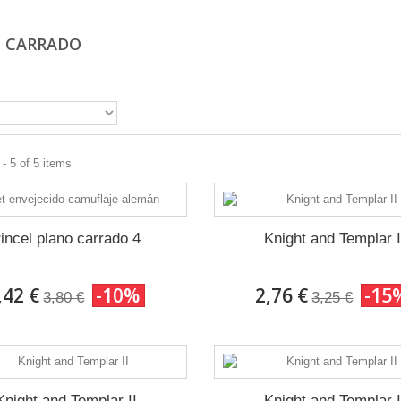
 CARRADO
- 5 of 5 items
incel plano carrado 4
Knight and Templar I
,42 €
-10%
2,76 €
-15
3,80 €
3,25 €
Knight and Templar II
Knight and Templar I