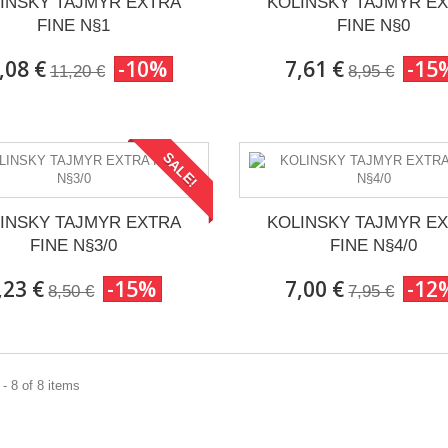
INSKY TAJMYR EXTRA
KOLINSKY TAJMYR E
FINE N§1
FINE N§0
,08 €
-10%
7,61 €
-15
11,20 €
8,95 €
SALE!
INSKY TAJMYR EXTRA
KOLINSKY TAJMYR E
FINE N§3/0
FINE N§4/0
,23 €
-15%
7,00 €
-12
8,50 €
7,95 €
- 8 of 8 items
DA: