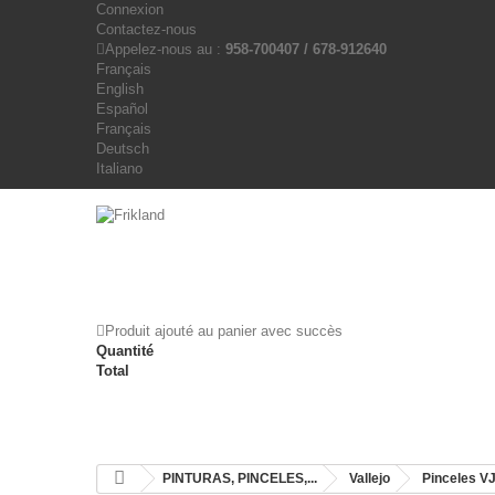
Connexion
Contactez-nous
Appelez-nous au :
958-700407 / 678-912640
Français
English
Español
Français
Deutsch
Italiano
Produit ajouté au panier avec succès
Quantité
Total
PINTURAS, PINCELES,...
Vallejo
Pinceles V