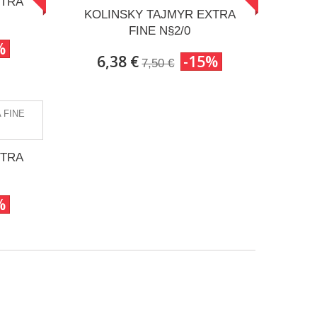
XTRA
KOLINSKY TAJMYR EXTRA
FINE N§2/0
%
6,38 €
-15%
7,50 €
XTRA
%