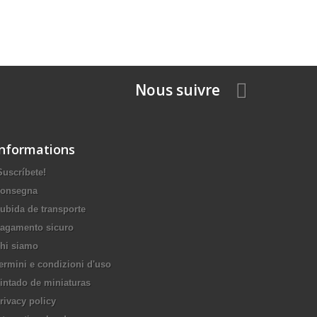
Nous suivre
Informations
Suscríbete!
onsegna
ubida de transporte
agamento sicuro
hi siamo
ermini e condizioni d'uso
intado de miniaturas
rivacy policy