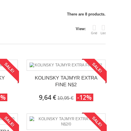
There are 8 products.
View:
Grid
List
SALE!
SALE!
KY
KOLINSKY TAJMYR EXTRA
FINE N§2
2%
9,64 €
-12%
10,95 €
SALE!
SALE!