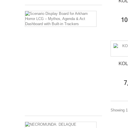
KOL
Scenario
Display
10
Board
for
Arkham
Horror
LCG
–
Mythos,
Agenda
KOL
&
Act
Dashboard
with
7
Built-
in
Trackers
8,00 €
Showing 1 
NECROMUN