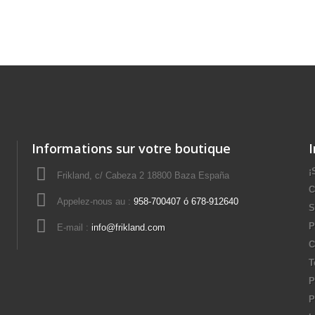
Informations sur votre boutique
¡
Frikland, c/ Cabeza 2 18800 Baza España
C
Appelez-nous au :
958-700407 ó 678-912640
S
P
E-mail :
info@frikland.com
C
T
P
P