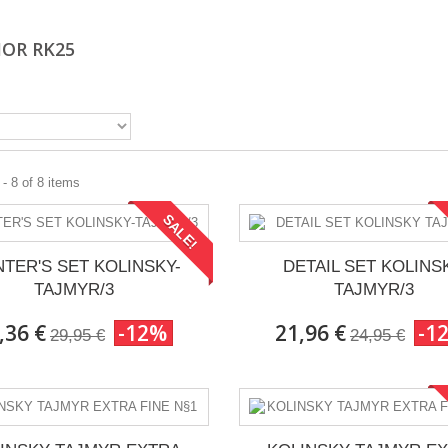
IOR RK25
- 8 of 8 items
SALE!
NTER'S SET KOLINSKY-
DETAIL SET KOLINS
TAJMYR/3
TAJMYR/3
,36 €
-12%
21,96 €
-1
29,95 €
24,95 €