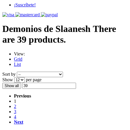
¡Suscríbete!
Demonios de Slaanesh
There
are 39 products.
View:
Grid
List
Sort by
Show
per page
Show all
Previous
1
2
3
4
Next