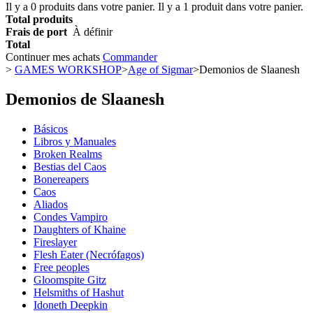
Il y a
0
produits dans votre panier.
Il y a 1 produit dans votre panier.
Total produits
Frais de port
À définir
Total
Continuer mes achats
Commander
>
GAMES WORKSHOP
>
Age of Sigmar
>
Demonios de Slaanesh
Demonios de Slaanesh
Básicos
Libros y Manuales
Broken Realms
Bestias del Caos
Bonereapers
Caos
Aliados
Condes Vampiro
Daughters of Khaine
Fireslayer
Flesh Eater (Necrófagos)
Free peoples
Gloomspite Gitz
Helsmiths of Hashut
Idoneth Deepkin