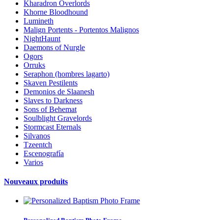
Kharadron Overlords
Khorne Bloodhound
Lumineth
Malign Portents - Portentos Malignos
NightHaunt
Daemons of Nurgle
Ogors
Orruks
Seraphon (hombres lagarto)
Skaven Pestilents
Demonios de Slaanesh
Slaves to Darkness
Sons of Behemat
Soulblight Gravelords
Stormcast Eternals
Silvanos
Tzeentch
Escenografía
Varios
Nouveaux produits