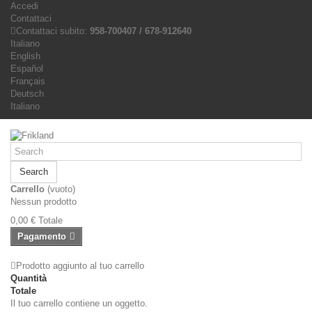
Accedi
Contattaci
Contattaci subito:
958-700407 / 678-912640
Italiano
English
Español
Français
Deutsch
Italiano
Search
Carrello
(vuoto)
Nessun prodotto
0,00 €
Totale
Pagamento
Prodotto aggiunto al tuo carrello
Quantità
Totale
Il tuo carrello contiene un oggetto.