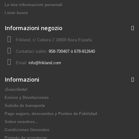
Le mie informazioni personali
I miei buoni
Informazioni negozio
Frikland, c/ Cabeza 2 18800 Baza España
Contattaci subito:
958-700407 ó 678-912640
Email:
info@frikland.com
Informazioni
¡Suscríbete!
Envíos y Devoluciones
Subida de transporte
Pago seguro, descuentos y Puntos de Fidelidad
Sobre nosotros...
Condiciones Generales
Pintado de miniaturas