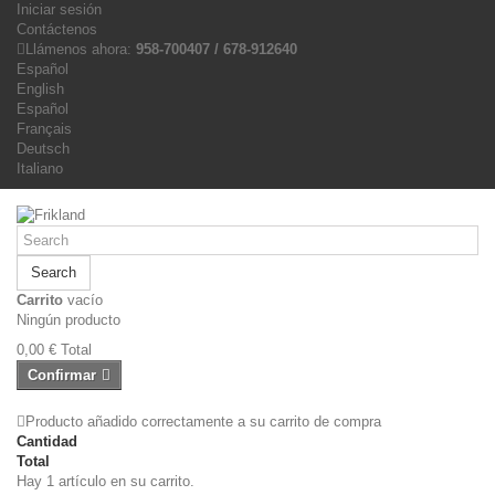
Iniciar sesión
Contáctenos
Llámenos ahora:
958-700407 / 678-912640
Español
English
Español
Français
Deutsch
Italiano
Search
Carrito
vacío
Ningún producto
0,00 €
Total
Confirmar
Producto añadido correctamente a su carrito de compra
Cantidad
Total
Hay 1 artículo en su carrito.