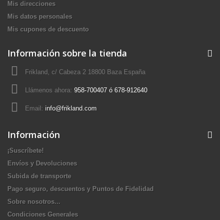
Mis direcciones
Mis datos personales
Mis cupones de descuento
Información sobre la tienda
Frikland, c/ Cabeza 2 18800 Baza España
Llámenos ahora:
958-700407 ó 678-912640
Email:
info@frikland.com
Información
¡Suscríbete!
Envíos y Devoluciones
Subida de transporte
Pago seguro, descuentos y Puntos de Fidelidad
Sobre nosotros...
Condiciones Generales