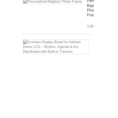
Personalized
Baptism
Photo
Frame
3,00 €
Scenario
Display
Board
for
Arkham
Horror
LCG
–
Mythos,
Agenda
&
Act
Dashboard
with
Built-
in
Trackers