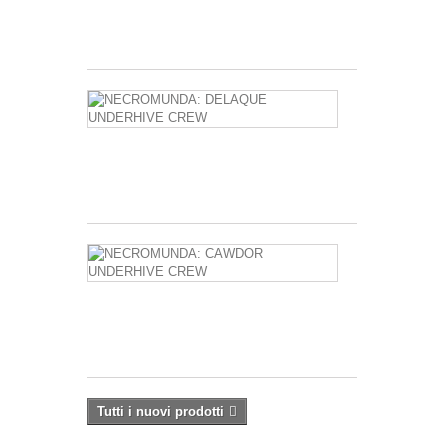
8,00 €
NECROMUN
DELAQUE
UNDERHIVE
CREW
59,20 €
NECROMUN
CAWDOR
UNDERHIVE
CREW
59,20 €
Tutti i nuovi prodotti