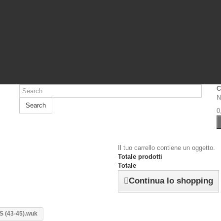
C
N
Search
0
Il tuo carrello contiene un oggetto.
Totale prodotti
Totale
Continua lo shopping
S (43-45).wuk