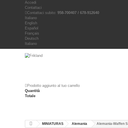
Accedi
Contattaci
Contattaci subito:
958-700407 / 678-912640
Italiano
English
Español
Français
Deutsch
Italiano
Prodotto aggiunto al tuo carrello
Quantità
Totale
MINIATURAS
Alemania
Alemania-Waffen S