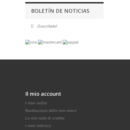
BOLETÍN DE NOTICIAS
¡Suscríbete!
Il mio account
I miei ordini
Restituzione delle mie merci
Le mie note di credito
I miei indirizzi