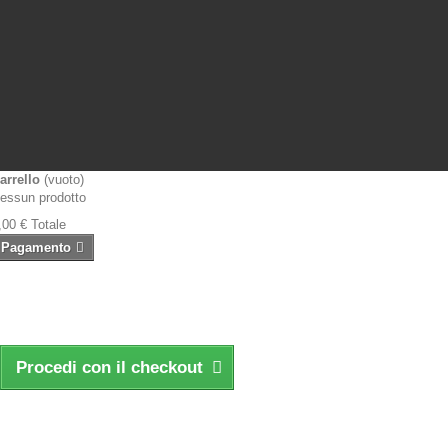
arrello
(vuoto)
essun prodotto
,00 €
Totale
Pagamento
Procedi con il checkout