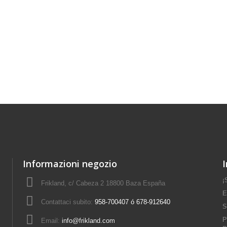
Informazioni negozio
¡
Frikland, c/ Cabeza 2 18800 Baza España
E
Contattaci subito:
958-700407 ó 678-912640
S
P
Email:
info@frikland.com