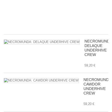
wi
Bu
in
Tr
8,
NECROMUNDA
DELAQUE
UNDERHIVE
CREW
59,20 €
NECROMUNDA
CAWDOR
UNDERHIVE
CREW
59,20 €