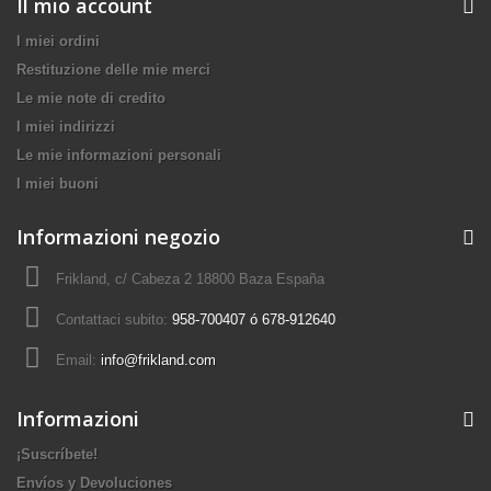
Il mio account
I miei ordini
Restituzione delle mie merci
Le mie note di credito
I miei indirizzi
Le mie informazioni personali
I miei buoni
Informazioni negozio
Frikland, c/ Cabeza 2 18800 Baza España
Contattaci subito:
958-700407 ó 678-912640
Email:
info@frikland.com
Informazioni
¡Suscríbete!
Envíos y Devoluciones