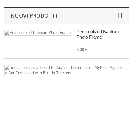
NUOVI PRODOTTI
Personalized Baptism
Photo Frame
3,00 €
Sc
Di
B
fo
A
Ho
L
–
M
A
&
Ac
D