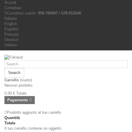
Accedi
Contattaci
Contattaci subito:
958-700407 / 678-912640
Italiano
English
Español
Français
Deutsch
Italiano
Search
Carrello
(vuoto)
Nessun prodotto
0,00 €
Totale
Pagamento
Prodotto aggiunto al tuo carrello
Quantità
Totale
Il tuo carrello contiene un oggetto.