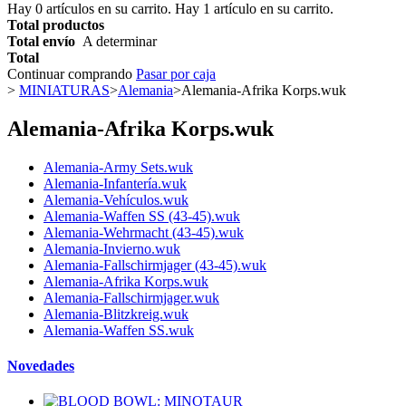
Hay
0
artículos en su carrito.
Hay 1 artículo en su carrito.
Total productos
Total envío
A determinar
Total
Continuar comprando
Pasar por caja
>
MINIATURAS
>
Alemania
>
Alemania-Afrika Korps.wuk
Alemania-Afrika Korps.wuk
Alemania-Army Sets.wuk
Alemania-Infantería.wuk
Alemania-Vehículos.wuk
Alemania-Waffen SS (43-45).wuk
Alemania-Wehrmacht (43-45).wuk
Alemania-Invierno.wuk
Alemania-Fallschirmjager (43-45).wuk
Alemania-Afrika Korps.wuk
Alemania-Fallschirmjager.wuk
Alemania-Blitzkreig.wuk
Alemania-Waffen SS.wuk
Novedades