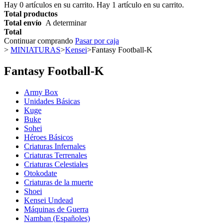
Hay
0
artículos en su carrito.
Hay 1 artículo en su carrito.
Total productos
Total envío
A determinar
Total
Continuar comprando
Pasar por caja
>
MINIATURAS
>
Kensei
>
Fantasy Football-K
Fantasy Football-K
Army Box
Unidades Básicas
Kuge
Buke
Sohei
Héroes Básicos
Criaturas Infernales
Criaturas Terrenales
Criaturas Celestiales
Otokodate
Criaturas de la muerte
Shoei
Kensei Undead
Máquinas de Guerra
Namban (Españoles)