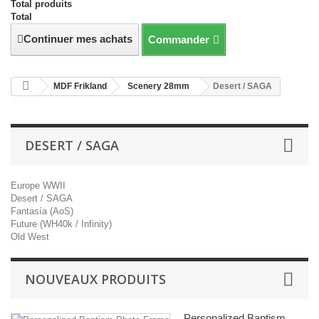
Total produits
Total
Continuer mes achats
Commander
MDF Frikland
Scenery 28mm
Desert / SAGA
DESERT / SAGA
Europe WWII
Desert / SAGA
Fantasía (AoS)
Future (WH40k / Infinity)
Old West
NOUVEAUX PRODUITS
Personalized Baptism