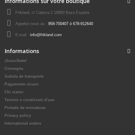
Informations sur votre boutique
Frikland, c/ Cabeza 2 18800 Baza España
Appelez-nous au :
958-700407 ó 678-912640
E-mail :
info@frikland.com
Informations
¡Suscríbete!
Consegna
Subida de transporte
Pagamento sicuro
Chi siamo
Termini e condizioni d'uso
Pintado de miniaturas
Privacy policy
International orders