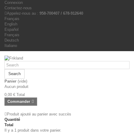
Connexion
Contactez-nous
Appelez-nous au :
958-700407 / 678-912640
Français
English
Español
Français
Deutsch
Italiano
Search
Panier
(vide)
Aucun produit
0,00 €
Total
Commander
Produit ajouté au panier avec succès
Quantité
Total
Il y a 1 produit dans votre panier.