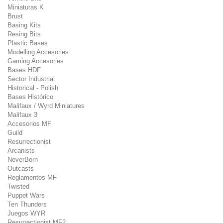
Miniaturas K
Brust
Basing Kits
Resing Bits
Plastic Bases
Modelling Accesories
Gaming Accesories
Bases HDF
Sector Industrial
Historical - Polish
Bases Histórico
Malifaux / Wyrd Miniatures
Malifaux 3
Accesorios MF
Guild
Resurrectionist
Arcanists
NeverBorn
Outcasts
Reglamentos MF
Twisted
Puppet Wars
Ten Thunders
Juegos WYR
Resurrectionist MF2