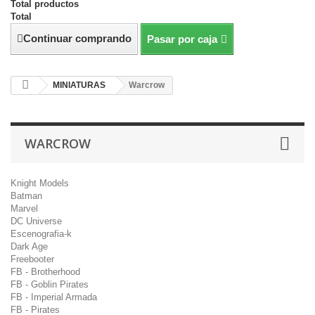
Total productos
Total
Continuar comprando
Pasar por caja
MINIATURAS
Warcrow
WARCROW
Knight Models
Batman
Marvel
DC Universe
Escenografia-k
Dark Age
Freebooter
FB - Brotherhood
FB - Goblin Pirates
FB - Imperial Armada
FB - Pirates