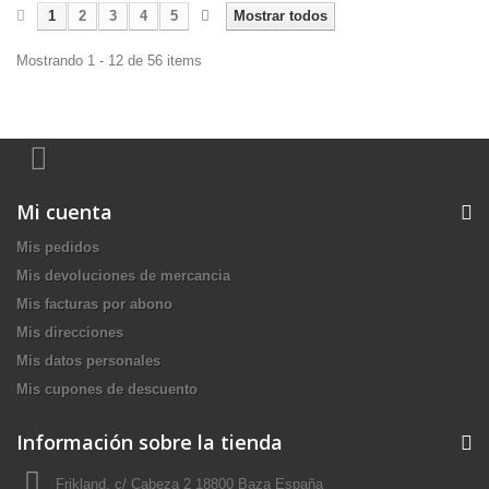
1
2
3
4
5
Mostrar todos
Mostrando 1 - 12 de 56 items
Mi cuenta
Mis pedidos
Mis devoluciones de mercancia
Mis facturas por abono
Mis direcciones
Mis datos personales
Mis cupones de descuento
Información sobre la tienda
Frikland, c/ Cabeza 2 18800 Baza España