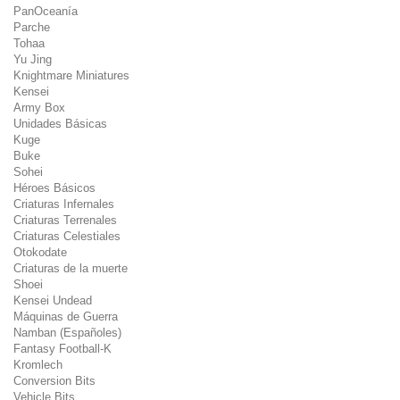
PanOceanía
Parche
Tohaa
Yu Jing
Knightmare Miniatures
Kensei
Army Box
Unidades Básicas
Kuge
Buke
Sohei
Héroes Básicos
Criaturas Infernales
Criaturas Terrenales
Criaturas Celestiales
Otokodate
Criaturas de la muerte
Shoei
Kensei Undead
Máquinas de Guerra
Namban (Españoles)
Fantasy Football-K
Kromlech
Conversion Bits
Vehicle Bits