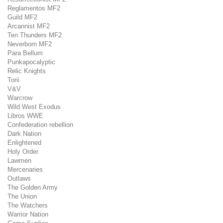
Reglamentos MF2
Guild MF2
Arcannist MF2
Ten Thunders MF2
Neverborn MF2
Para Bellum
Punkapocalyptic
Relic Knights
Torii
V&V
Warcrow
Wild West Exodus
Libros WWE
Confederation rebellion
Dark Nation
Enlightened
Holy Order
Lawmen
Mercenaries
Outlaws
The Golden Army
The Union
The Watchers
Warrior Nation