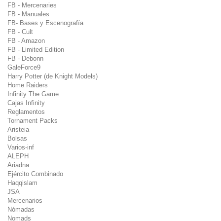
FB - Mercenaries
FB - Manuales
FB- Bases y Escenografía
FB - Cult
FB - Amazon
FB - Limited Edition
FB - Debonn
GaleForce9
Harry Potter (de Knight Models)
Home Raiders
Infinity The Game
Cajas Infinity
Reglamentos
Tornament Packs
Aristeia
Bolsas
Varios-inf
ALEPH
Ariadna
Ejército Combinado
Haqqislam
JSA
Mercenarios
Nómadas
Nomads