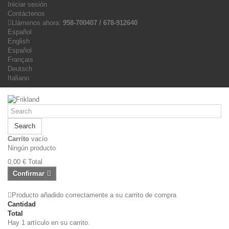
Iniciar sesión
Contáctenos
Llámenos ahora:
958-700407 / 678-912640
Español
English
Español
Français
Deutsch
Italiano
Search
Carrito
vacío
Ningún producto
0,00 €
Total
Confirmar
Producto añadido correctamente a su carrito de compra
Cantidad
Total
Hay 1 artículo en su carrito.