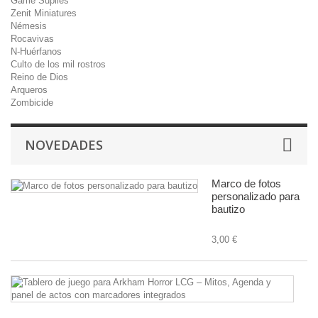
Game Suplies
Zenit Miniatures
Némesis
Rocavivas
N-Huérfanos
Culto de los mil rostros
Reino de Dios
Arqueros
Zombicide
NOVEDADES
Marco de fotos
personalizado para
bautizo
3,00 €
Ta
d
ju