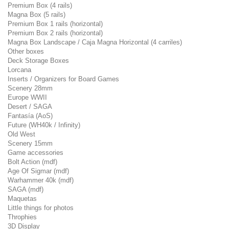
Premium Box (4 rails)
Magna Box (5 rails)
Premium Box 1 rails (horizontal)
Premium Box 2 rails (horizontal)
Magna Box Landscape / Caja Magna Horizontal (4 carriles)
Other boxes
Deck Storage Boxes
Lorcana
Inserts / Organizers for Board Games
Scenery 28mm
Europe WWII
Desert / SAGA
Fantasía (AoS)
Future (WH40k / Infinity)
Old West
Scenery 15mm
Game accessories
Bolt Action (mdf)
Age Of Sigmar (mdf)
Warhammer 40k (mdf)
SAGA (mdf)
Maquetas
Little things for photos
Throphies
3D Display