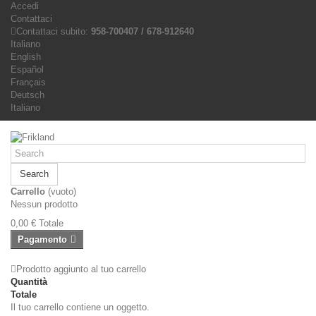
Accedi
Contattaci
Contattaci subito:
958-700407 / 678-912640
Italiano
English
Español
Français
Deutsch
Italiano
Search
Carrello
(vuoto)
Nessun prodotto
0,00 €
Totale
Pagamento
Prodotto aggiunto al tuo carrello
Quantità
Totale
Il tuo carrello contiene un oggetto.