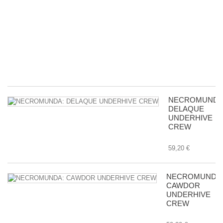
pa
d
ac
c
m
in
8,
NECROMUNDA
DELAQUE
UNDERHIVE
CREW
59,20 €
NECROMUNDA
CAWDOR
UNDERHIVE
CREW