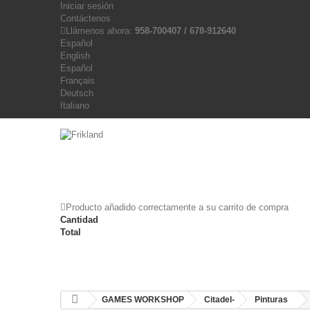
Iniciar sesión
Contáctenos
Llámenos ahora:
958-700407 / 678-912640
Español
English
Español
Français
Deutsch
Italiano
Producto añadido correctamente a su carrito de compra
Cantidad
Total
GAMES WORKSHOP
Citadel-
Pinturas