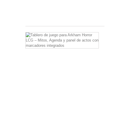
bautizo
3,00 €
Tablero
de
juego
para
Arkham
Horror
LCG
–
Mitos,
Agenda
y
panel
de
actos
con
marcadores
integrados
8,00 €