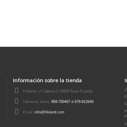
Información sobre la tienda
¡
Frikland, c/ Cabeza 2 18800 Baza España
E
Llámenos ahora:
958-700407 ó 678-912640
S
P
Email:
info@frikland.com
P
S