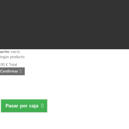
arrito
vacío
ingún producto
,00 €
Total
Confirmar
Pasar por caja