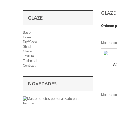
GLAZ
GLAZE
Ordenar 
Base
Layer
Dry/Seco
Mostrando 
Shade
Glaze
Textura
Technical
W
Contrast
NOVEDADES
Mostrando 
Marco
de
fotos
personalizado
para