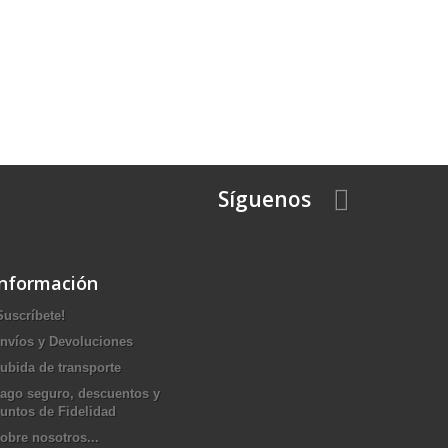
Síguenos
Información
Suscríbete!
nvíos y Devoluciones
ubida de transporte
ago seguro, descuentos y
untos de Fidelidad
obre nosotros...