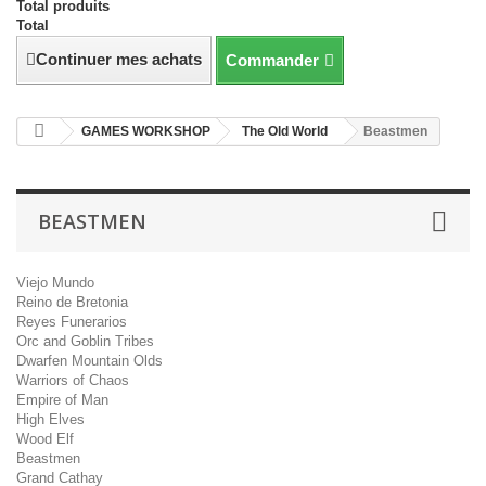
Total produits
Total
Continuer mes achats
Commander
GAMES WORKSHOP
The Old World
Beastmen
BEASTMEN
Viejo Mundo
Reino de Bretonia
Reyes Funerarios
Orc and Goblin Tribes
Dwarfen Mountain Olds
Warriors of Chaos
Empire of Man
High Elves
Wood Elf
Beastmen
Grand Cathay