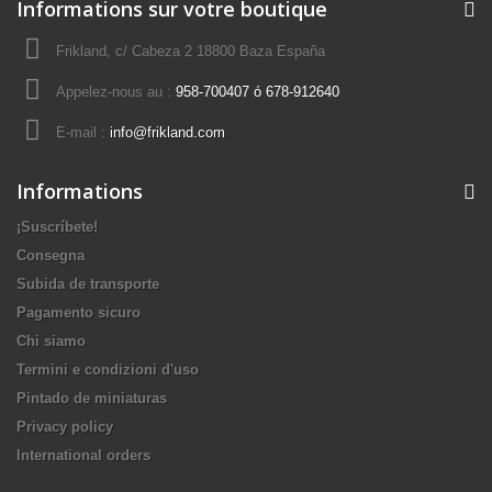
Informations sur votre boutique
Frikland, c/ Cabeza 2 18800 Baza España
Appelez-nous au :
958-700407 ó 678-912640
E-mail :
info@frikland.com
Informations
¡Suscríbete!
Consegna
Subida de transporte
Pagamento sicuro
Chi siamo
Termini e condizioni d'uso
Pintado de miniaturas
Privacy policy
International orders