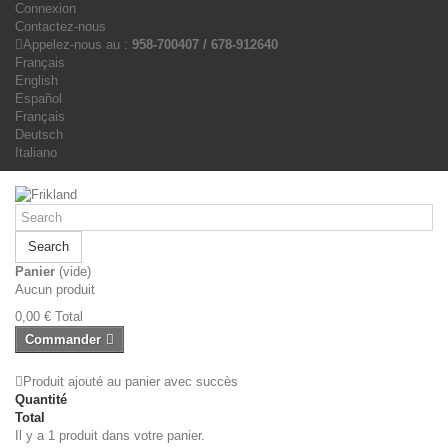
Connexion
Contactez-nous
Appelez-nous au :
958-700407 / 678-912640
Français
English
Español
Français
Deutsch
Italiano
Search
Panier
(vide)
Aucun produit
0,00 €
Total
Commander
Produit ajouté au panier avec succès
Quantité
Total
Il y a 1 produit dans votre panier.