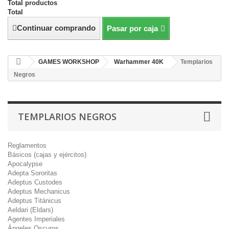
Total productos
Total
Continuar comprando
Pasar por caja
GAMES WORKSHOP
Warhammer 40K
Templarios
Negros
TEMPLARIOS NEGROS
Reglamentos
Básicos (cajas y ejércitos)
Apocalypse
Adepta Sororitas
Adeptus Custodes
Adeptus Mechanicus
Adeptus Titánicus
Aeldari (Eldars)
Agentes Imperiales
Ángeles Oscuros