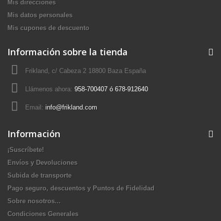
Mis direcciones
Mis datos personales
Mis cupones de descuento
Información sobre la tienda
Frikland, c/ Cabeza 2 18800 Baza España
Llámenos ahora:
958-700407 ó 678-912640
Email:
info@frikland.com
Información
¡Suscríbete!
Envíos y Devoluciones
Subida de transporte
Pago seguro, descuentos y Puntos de Fidelidad
Sobre nosotros...
Condiciones Generales