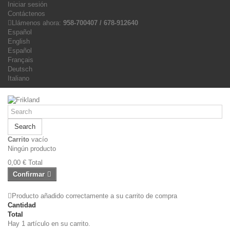
Iniciar sesión
Contáctenos
Llámenos ahora:
958-700407 / 678-912640
Español
English
Español
Français
Deutsch
Italiano
Search
Carrito
vacío
Ningún producto
0,00 €
Total
Confirmar
Producto añadido correctamente a su carrito de compra
Cantidad
Total
Hay 1 artículo en su carrito.