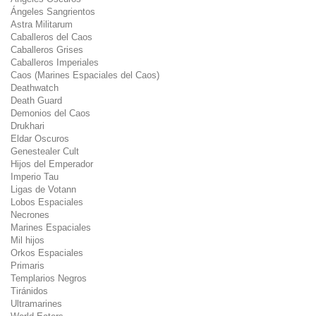
Ángeles Sangrientos
Astra Militarum
Caballeros del Caos
Caballeros Grises
Caballeros Imperiales
Caos (Marines Espaciales del Caos)
Deathwatch
Death Guard
Demonios del Caos
Drukhari
Eldar Oscuros
Genestealer Cult
Hijos del Emperador
Imperio Tau
Ligas de Votann
Lobos Espaciales
Necrones
Marines Espaciales
Mil hijos
Orkos Espaciales
Primaris
Templarios Negros
Tiránidos
Ultramarines