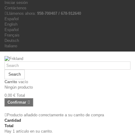
Iniciar sesión
Contáctenos
Llámenos ahora:
958-700407 / 678-912640
Español
English
Español
Français
Deutsch
Italiano
Search
Carrito
vacío
Ningún producto
0,00 €
Total
Confirmar
Producto añadido correctamente a su carrito de compra
Cantidad
Total
Hay 1 artículo en su carrito.