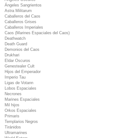
Ángeles Sangrientos
Astra Militarum
Caballeros del Caos
Caballeros Grises
Caballeros Imperiales
Caos (Marines Espaciales del Caos)
Deathwatch
Death Guard
Demonios del Caos
Drukhari
Eldar Oscuros
Genestealer Cult
Hijos del Emperador
Imperio Tau
Ligas de Votann
Lobos Espaciales
Necrones
Marines Espaciales
Mil hijos
Orkos Espaciales
Primaris
Templarios Negros
Tiránidos
Ultramarines