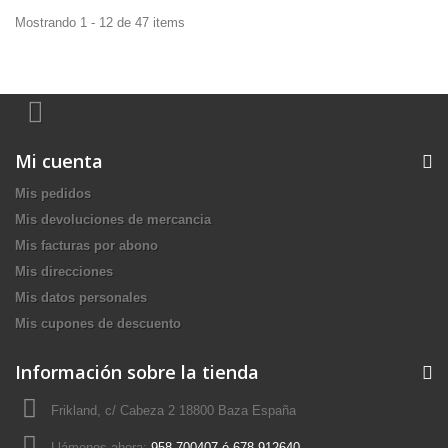
Mostrando 1 - 12 de 47 items
Mi cuenta
Mis pedidos
Mis devoluciones de mercancia
Mis facturas por abono
Mis direcciones
Mis datos personales
Mis cupones de descuento
Información sobre la tienda
Frikland, c/ Cabeza 2 18800 Baza España
Llámenos ahora:
958-700407 ó 678-912640