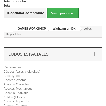
Total productos
Total
Continuar comprando
Pasar por caja
GAMES WORKSHOP
Warhammer 40K
Lobos
Espaciales
LOBOS ESPACIALES
Reglamentos
Básicos (cajas y ejércitos)
Apocalypse
Adepta Sororitas
Adeptus Custodes
Adeptus Mechanicus
Adeptus Titánicus
Aeldari (Eldars)
Agentes Imperiales
Ángeles Oscuros