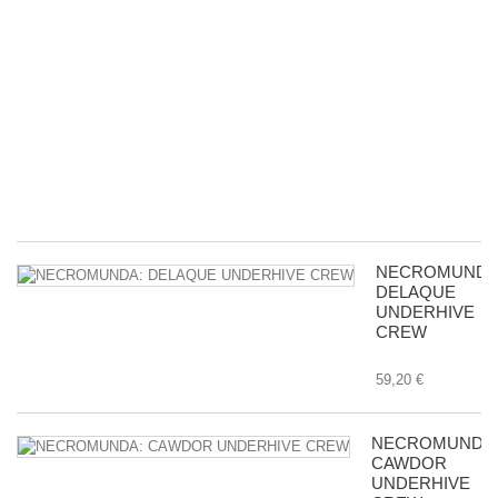
Mi
A
y
pa
d
ac
c
m
in
8,
NECROMUNDA
DELAQUE
UNDERHIVE
CREW
59,20 €
NECROMUNDA
CAWDOR
UNDERHIVE