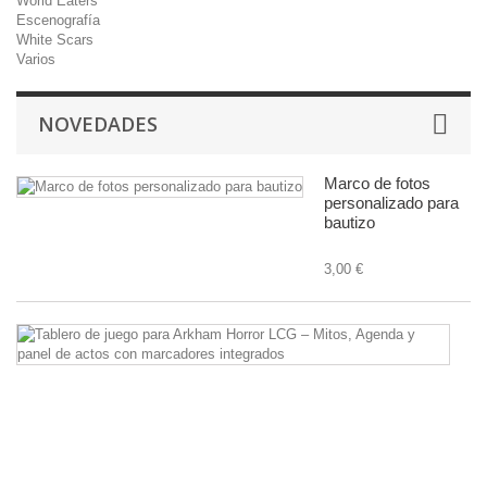
World Eaters
Escenografía
White Scars
Varios
NOVEDADES
Marco de fotos
personalizado para
bautizo
3,00 €
Ta
d
ju
pa
A
Ho
L
–