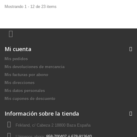
Mostrando 1 - 12 de 23 items
Mi cuenta
Mis pedidos
Mis devoluciones de mercancia
Mis facturas por abono
Mis direcciones
Mis datos personales
Mis cupones de descuento
Información sobre la tienda
Frikland, c/ Cabeza 2 18800 Baza España
Llámenos ahora:
958-700407 ó 678-912640