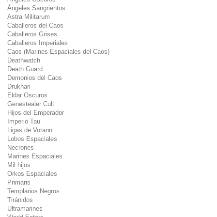
Ángeles Sangrientos
Astra Militarum
Caballeros del Caos
Caballeros Grises
Caballeros Imperiales
Caos (Marines Espaciales del Caos)
Deathwatch
Death Guard
Demonios del Caos
Drukhari
Eldar Oscuros
Genestealer Cult
Hijos del Emperador
Imperio Tau
Ligas de Votann
Lobos Espaciales
Necrones
Marines Espaciales
Mil hijos
Orkos Espaciales
Primaris
Templarios Negros
Tiránidos
Ultramarines