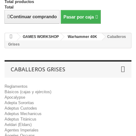
Total productos
Total
Continuar comprando
Pasar por caja
GAMES WORKSHOP
Warhammer 40K
Caballeros
Grises
CABALLEROS GRISES
Reglamentos
Básicos (cajas y ejércitos)
Apocalypse
Adepta Sororitas
Adeptus Custodes
Adeptus Mechanicus
Adeptus Titánicus
Aeldari (Eldars)
Agentes Imperiales
Ángeles Oscuros