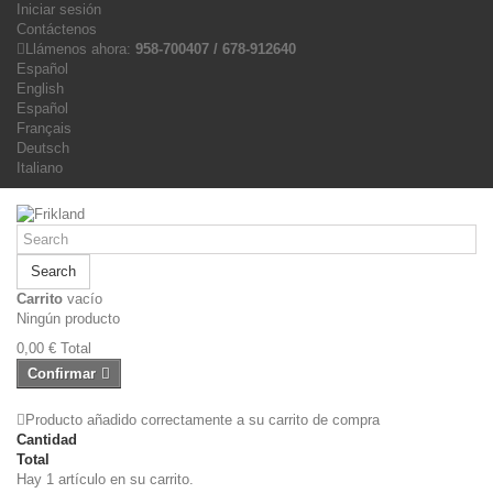
Iniciar sesión
Contáctenos
Llámenos ahora:
958-700407 / 678-912640
Español
English
Español
Français
Deutsch
Italiano
Search
Carrito
vacío
Ningún producto
0,00 €
Total
Confirmar
Producto añadido correctamente a su carrito de compra
Cantidad
Total
Hay 1 artículo en su carrito.