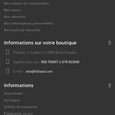
Mes retours de marchandise
Mes avoirs
Mes adresses
Mes informations personnelles
Mes bons de réduction
Informations sur votre boutique
Frikland, c/ Cabeza 2 18800 Baza España
Appelez-nous au :
958-700407 ó 678-912640
E-mail :
info@frikland.com
Informations
¡Suscríbete!
Consegna
Subida de transporte
Pagamento sicuro