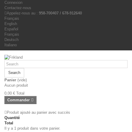
Connexion
Contactez-nous
Appelez-nous au :
958-700407 / 678-912640
Français
English
Español
Français
Deutsch
Italiano
Search
Panier
(vide)
Aucun produit
0,00 €
Total
Commander
Produit ajouté au panier avec succès
Quantité
Total
Il y a 1 produit dans votre panier.