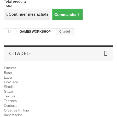
Total produits
Total
Continuer mes achats
Commander
GAMES WORKSHOP
Citadel-
CITADEL-
Pinturas
Base
Layer
Dry/Seco
Shade
Glaze
Textura
Techncal
Contrast
C-Set de Pintura
Imprimación