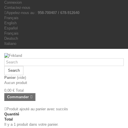
Connexion
Contactez-nous
Appelez-nous au :
958-700407 / 678-912640
Français
English
Español
Français
Deutsch
Italiano
Search
Panier
(vide)
Aucun produit
0,00 €
Total
Commander
Produit ajouté au panier avec succès
Quantité
Total
Il y a 1 produit dans votre panier.