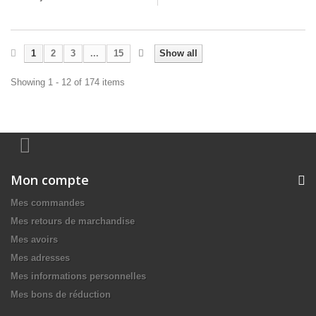
1
2
3
...
15
Show all
Showing 1 - 12 of 174 items
Mon compte
Mes commandes
Mes retours de marchandise
Mes avoirs
Mes adresses
Mes informations personnelles
Mes bons de réduction