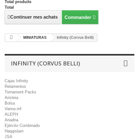
Total produits
Total
Continuer mes achats
Commander
MINIATURAS
Infinity (Corvus Belli)
INFINITY (CORVUS BELLI)
Cajas Infinity
Relamentos
Tornament Packs
Aristeia
Bolsa
Varios-inf
ALEPH
Ariadna
Ejército Combinado
Haqqislam
JSA