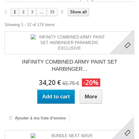
1
2
3
...
15
Show all
Showing 1 - 12 of 174 items
INFINITY COMBINED ARMY PAINT SET
HARBINGER...
34,20 €
-20%
42,75 €
Add to cart
More
Ajouter à ma liste d'envies