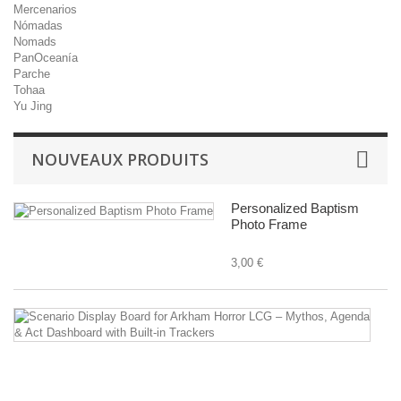
Mercenarios
Nómadas
Nomads
PanOceanía
Parche
Tohaa
Yu Jing
NOUVEAUX PRODUITS
Personalized Baptism
Photo Frame
3,00 €
Sc
Di
B
fo
A
Ho