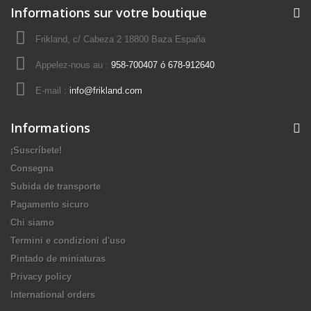
Informations sur votre boutique
Frikland, c/ Cabeza 2 18800 Baza España
Appelez-nous au :
958-700407 ó 678-912640
E-mail :
info@frikland.com
Informations
¡Suscríbete!
Consegna
Subida de transporte
Pagamento sicuro
Chi siamo
Termini e condizioni d'uso
Pintado de miniaturas
Privacy policy
International orders