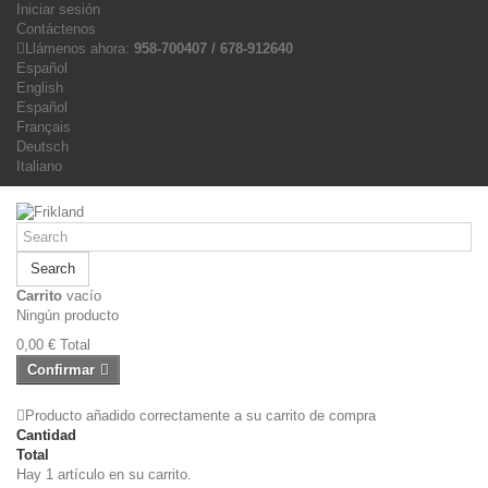
Iniciar sesión
Contáctenos
Llámenos ahora:
958-700407 / 678-912640
Español
English
Español
Français
Deutsch
Italiano
Search
Carrito
vacío
Ningún producto
0,00 €
Total
Confirmar
Producto añadido correctamente a su carrito de compra
Cantidad
Total
Hay 1 artículo en su carrito.