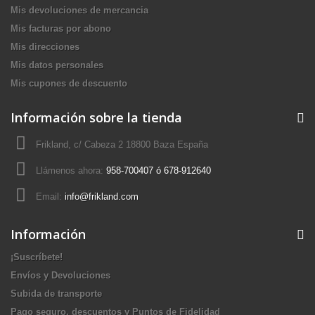
Mis devoluciones de mercancia
Mis facturas por abono
Mis direcciones
Mis datos personales
Mis cupones de descuento
Información sobre la tienda
Frikland, c/ Cabeza 2 18800 Baza España
Llámenos ahora:
958-700407 ó 678-912640
Email:
info@frikland.com
Información
¡Suscríbete!
Envíos y Devoluciones
Subida de transporte
Pago seguro, descuentos y Puntos de Fidelidad