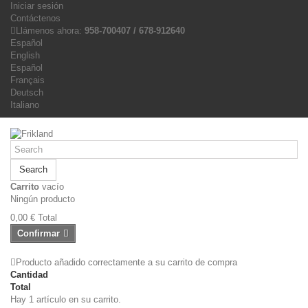
Iniciar sesión
Contáctenos
Llámenos ahora:
958-700407 / 678-912640
Español
English
Español
Français
Deutsch
Italiano
Search
Carrito
vacío
Ningún producto
0,00 €
Total
Confirmar
Producto añadido correctamente a su carrito de compra
Cantidad
Total
Hay 1 artículo en su carrito.