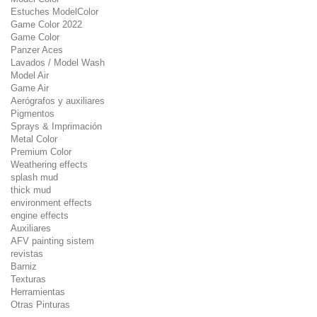
Estuches ModelColor
Game Color 2022
Game Color
Panzer Aces
Lavados / Model Wash
Model Air
Game Air
Aerógrafos y auxiliares
Pigmentos
Sprays & Imprimación
Metal Color
Premium Color
Weathering effects
splash mud
thick mud
environment effects
engine effects
Auxiliares
AFV painting sistem
revistas
Barniz
Texturas
Herramientas
Otras Pinturas