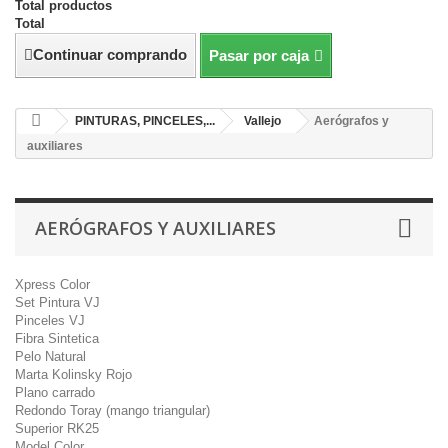
Total productos
Total
Continuar comprando
Pasar por caja
PINTURAS, PINCELES,...
Vallejo
Aerógrafos y
auxiliares
AERÓGRAFOS Y AUXILIARES
Xpress Color
Set Pintura VJ
Pinceles VJ
Fibra Sintetica
Pelo Natural
Marta Kolinsky Rojo
Plano carrado
Redondo Toray (mango triangular)
Superior RK25
Model Color